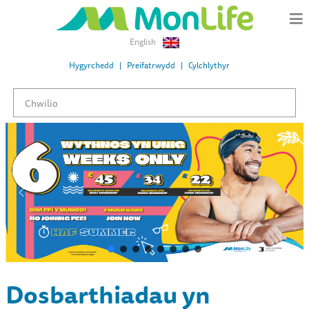
English
Hygyrchedd
Preifatrwydd
Cylchlythyr
Dosbarthiadau yn