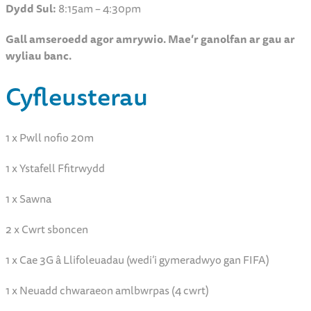
Dydd Sul:
8:15am – 4:30pm
Gall amseroedd agor amrywio. Mae’r ganolfan ar gau ar
wyliau banc.
Cyfleusterau
1 x Pwll nofio 20m
1 x Ystafell Ffitrwydd
1 x Sawna
2 x Cwrt sboncen
1 x Cae 3G â Llifoleuadau (wedi’i gymeradwyo gan FIFA)
1 x Neuadd chwaraeon amlbwrpas (4 cwrt)