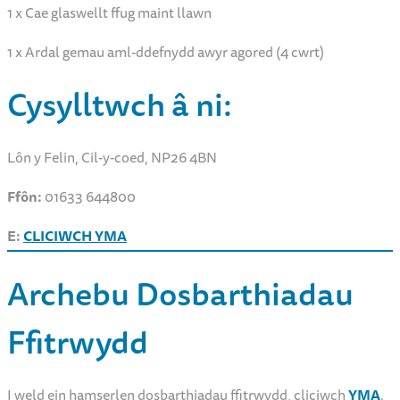
1 x Cae glaswellt ffug maint llawn
1 x Ardal gemau aml-ddefnydd awyr agored (4 cwrt)
Cysylltwch â ni:
Lôn y Felin, Cil-y-coed, NP26 4BN
Ffôn:
01633 644800
E:
CLICIWCH YMA
Archebu Dosbarthiadau
Ffitrwydd
I weld ein hamserlen dosbarthiadau ffitrwydd, cliciwch
YMA
.