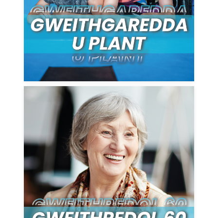
gadw'n heini
DARGANFOD MWY
Parhewch i symud ac arhoswch mewn
cysylltiad â rhaglen 60+ MonLife yn
Weithredol
DARGANFOD MWY