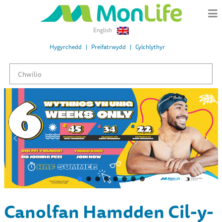
English
Hygyrchedd
Preifatrwydd
Cylchlythyr
Canolfan Hamdden Cil-y-