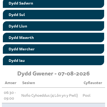
Dydd Sadwrn
Dydd Sul
Dydd Llun
Dydd Mawrth
Dydd Mercher
Dydd Iau
Dydd Gwener - 07-08-2026
Amser
Sesiwn
Cyfleuster
06:30 -
Nofio Cyhoeddus (4 Lôn yn y Pwll)
Pool
09:00