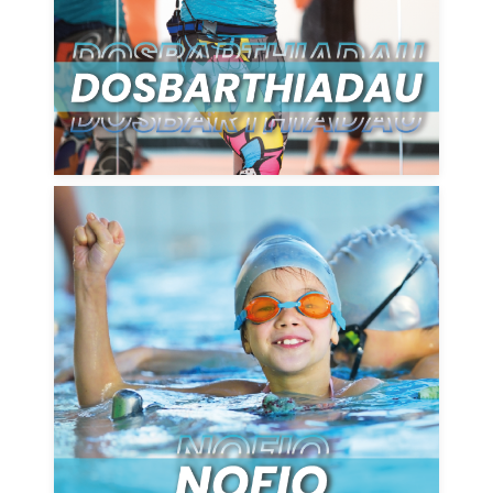
DARGANFOD MWY
Gwnewch sblash gyda Nofio MonLife.
Archwiliwch ein gwersi, amserlenni a
gwasanaethau eraill
DARGANFOD MWY