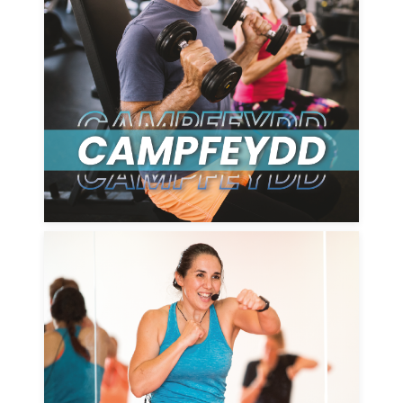
Trawsnewid eich taith ffitrwydd heddiw,
archwiliwch Gampfeydd MonLife a
phopeth sydd ganddynt i'w gynnig!
DARGANFOD MWY
Dewiswch o ystod eang o
ddosbarthiadau MonLife a LesMills i
ryddhau eich potensial llawn