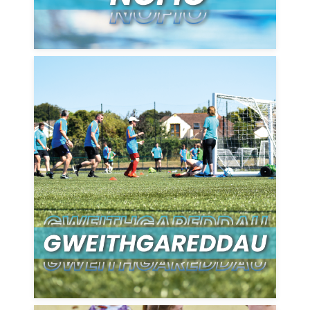
Darganfyddwch yr ystod eang o
weithgareddau sydd ar gael yng
Nghanolfannau Hamdden MonLife
DARGANFOD MWY