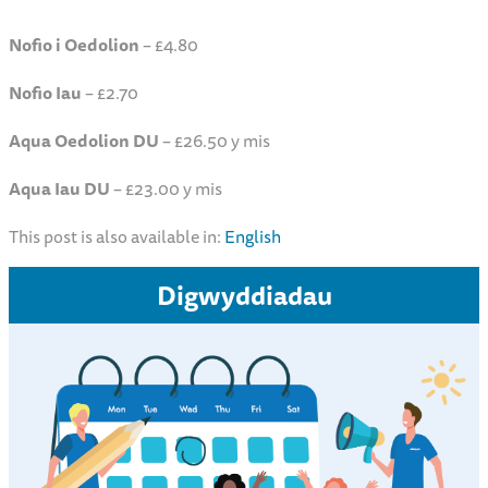
Nofio i Oedolion
– £4.80
Nofio Iau
– £2.70
Aqua Oedolion DU
– £26.50 y mis
Aqua Iau DU
– £23.00 y mis
This post is also available in:
English
Digwyddiadau