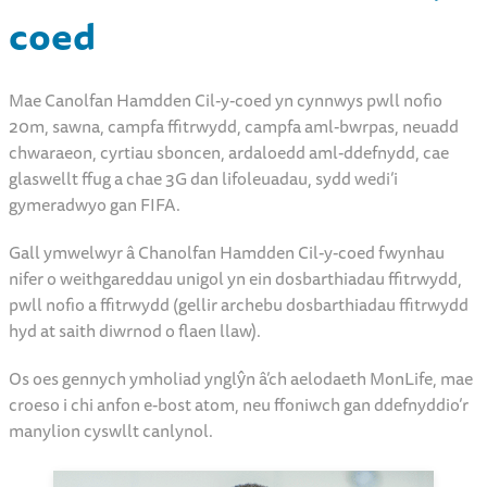
coed
Mae Canolfan Hamdden Cil-y-coed yn cynnwys pwll nofio
20m, sawna, campfa ffitrwydd, campfa aml-bwrpas, neuadd
chwaraeon, cyrtiau sboncen, ardaloedd aml-ddefnydd, cae
glaswellt ffug a chae 3G dan lifoleuadau, sydd wedi’i
gymeradwyo gan FIFA.
Gall ymwelwyr â Chanolfan Hamdden Cil-y-coed fwynhau
nifer o weithgareddau unigol yn ein dosbarthiadau ffitrwydd,
pwll nofio a ffitrwydd (gellir archebu dosbarthiadau ffitrwydd
hyd at saith diwrnod o flaen llaw).
Os oes gennych ymholiad ynglŷn â’ch aelodaeth MonLife, mae
croeso i chi anfon e-bost atom, neu ffoniwch gan ddefnyddio’r
manylion cyswllt canlynol.