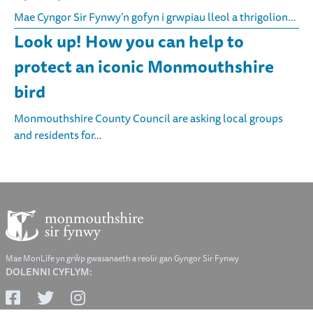
Mae Cyngor Sir Fynwy’n gofyn i grwpiau lleol a thrigolion…
Look up! How you can help to
protect an iconic Monmouthshire
bird
Monmouthshire County Council are asking local groups
and residents for…
Mae MonLife yn grŵp gwasanaeth a reolir gan Gyngor Sir Fynwy
DOLENNI CYFLYM: