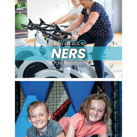
Darganfyddwch fuddion y Cynllun
Atgyfeirio Ymarfer Corff Cenedlaethol
(NERS)
DARGANFOD MWY
Mae MonLife yn cynnig detholiad
amrywiol o weithgareddau hwyliog a
chyfoethogi sy'n ysbrydoli plant i