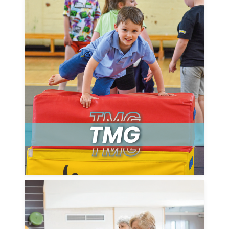
Darganfyddwch pam mai Gemau Sir
Fynwy yw'r antur hanner tymor eithaf i
blant 5-11 oed
DARGANFOD MWY