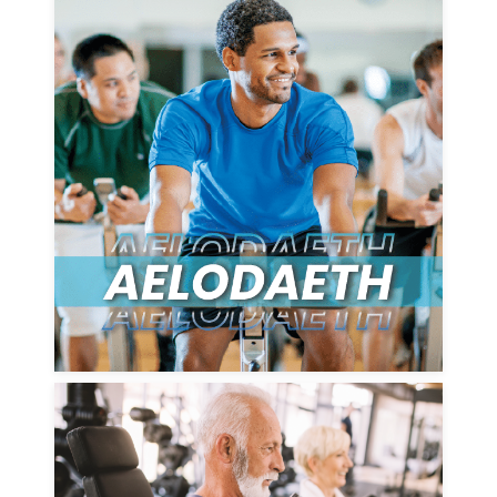
Archwiliwch fuddion unigryw a
chyfleoedd cyffrous gyda'n
hamrywiaeth o aelodaeth
DARGANFOD MWY