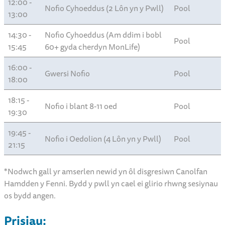
12:00 -
Nofio Cyhoeddus (2 Lôn yn y Pwll)
Pool
13:00
14:30 -
Nofio Cyhoeddus (Am ddim i bobl
Pool
15:45
60+ gyda cherdyn MonLife)
16:00 -
Gwersi Nofio
Pool
18:00
18:15 -
Nofio i blant 8-11 oed
Pool
19:30
19:45 -
Nofio i Oedolion (4 Lôn yn y Pwll)
Pool
21:15
*Nodwch gall yr amserlen newid yn ôl disgresiwn Canolfan
Hamdden y Fenni. Bydd y pwll yn cael ei glirio rhwng sesiynau
os bydd angen.
Prisiau: