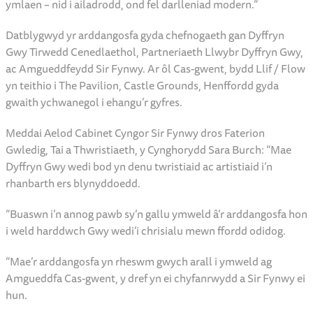
arweiniad Ruth Waycott, yn cyd-fynd â’r arddangosfa.
Roedd Cynghorydd Sir Fynwy, Peter Strong yn y digwyddiad.
Meddai: “Mae ymwelwyr wedi bod yn teithio i’r dyffryn hwn ers
canrifoedd, gan chwilio am dro hardd yn yr afon neu glogwyn
dramatig sydyn. Mae paentiadau Lucy yn cario’r llinach honno
ymlaen – nid i ailadrodd, ond fel darlleniad modern.”
Datblygwyd yr arddangosfa gyda chefnogaeth gan Dyffryn
Gwy Tirwedd Cenedlaethol, Partneriaeth Llwybr Dyffryn Gwy,
ac Amgueddfeydd Sir Fynwy. Ar ôl Cas-gwent, bydd Llif / Flow
yn teithio i The Pavilion, Castle Grounds, Henffordd gyda
gwaith ychwanegol i ehangu’r gyfres.
Meddai Aelod Cabinet Cyngor Sir Fynwy dros Faterion
Gwledig, Tai a Thwristiaeth, y Cynghorydd Sara Burch: “Mae
Dyffryn Gwy wedi bod yn denu twristiaid ac artistiaid i’n
rhanbarth ers blynyddoedd.
“Buaswn i’n annog pawb sy’n gallu ymweld â’r arddangosfa hon