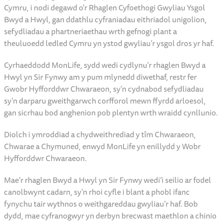
Mae Cyngor Sir Fynwy yn falch iawn o gyhoeddi bod MonLife,
tîm Chwaraeon, Chwarae a Chymunedau’r cyngor, wedi cael ei
gydnabod yng Ngwobrau Dathlu 10 Mlynedd Bwyd a Hwyl.
Cynhaliwyd y gwobrau gan Gymdeithas Llywodraeth Leol
Cymru, i nodi degawd o’r Rhaglen Cyfoethogi Gwyliau Ysgol
Bwyd a Hwyl, gan ddathlu cyfraniadau eithriadol unigolion,
sefydliadau a phartneriaethau wrth gefnogi plant a
theuluoedd ledled Cymru yn ystod gwyliau’r ysgol dros yr haf.
Cyrhaeddodd MonLife, sydd wedi cydlynu’r rhaglen Bwyd a
Hwyl yn Sir Fynwy am y pum mlynedd diwethaf, restr fer
Gwobr Hyfforddwr Chwaraeon, sy’n cydnabod sefydliadau
sy’n darparu gweithgarwch corfforol mewn ffyrdd arloesol,
gan sicrhau bod anghenion pob plentyn wrth wraidd cynllunio.
Diolch i ymroddiad a chydweithrediad y tîm Chwaraeon,
Chwarae a Chymuned, enwyd MonLife yn enillydd y Wobr