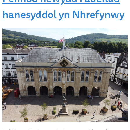
Pennod newydd i adeilad
hanesyddol yn Nhrefynwy