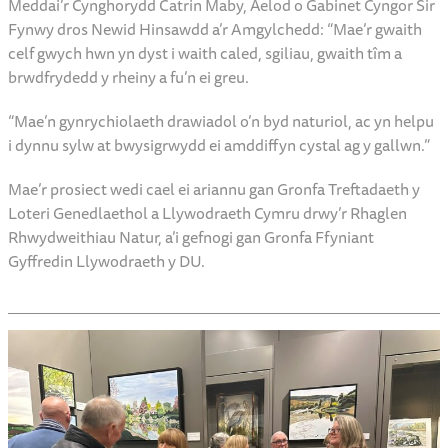
Helen Kent, Sian Burns, Louise Soale, Jordie Sallis, Beth Lewis,
Evan Elisas, Cath Cains and Lousie Tolcher-Goldwyn
Meddai’r Cynghorydd Catrin Maby, Aelod o Gabinet Cyngor Sir
Fynwy dros Newid Hinsawdd a’r Amgylchedd: “Mae’r gwaith
celf gwych hwn yn dyst i waith caled, sgiliau, gwaith tîm a
brwdfrydedd y rheiny a fu’n ei greu.
“Mae’n gynrychiolaeth drawiadol o’n byd naturiol, ac yn helpu
i dynnu sylw at bwysigrwydd ei amddiffyn cystal ag y gallwn.”
Mae’r prosiect wedi cael ei ariannu gan Gronfa Treftadaeth y
Loteri Genedlaethol a Llywodraeth Cymru drwy’r Rhaglen
Rhwydweithiau Natur, a’i gefnogi gan Gronfa Ffyniant
Gyffredin Llywodraeth y DU.