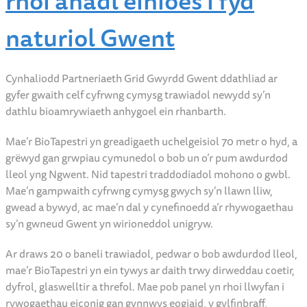
rhoi anadl einioes i fyd
naturiol Gwent
Cynhaliodd Partneriaeth Grid Gwyrdd Gwent ddathliad ar
gyfer gwaith celf cyfrwng cymysg trawiadol newydd sy’n
dathlu bioamrywiaeth anhygoel ein rhanbarth.
Mae’r BioTapestri yn greadigaeth uchelgeisiol 70 metr o hyd, a
grëwyd gan grwpiau cymunedol o bob un o’r pum awdurdod
lleol yng Ngwent. Nid tapestri traddodiadol mohono o gwbl.
Mae’n gampwaith cyfrwng cymysg gwych sy’n llawn lliw,
gwead a bywyd, ac mae’n dal y cynefinoedd a’r rhywogaethau
sy’n gwneud Gwent yn wirioneddol unigryw.
Ar draws 20 o baneli trawiadol, pedwar o bob awdurdod lleol,
mae’r BioTapestri yn ein tywys ar daith trwy dirweddau coetir,
dyfrol, glaswelltir a threfol. Mae pob panel yn rhoi llwyfan i
rywogaethau eiconig gan gynnwys eogiaid, y gylfinbraff,