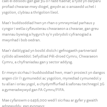
Mae Cyngor Sir Fynwy yn falch iawn o gyhoeddi uwchraddiad
sylweddol i’r cae pob tywydd yng Nghanolfan Hamdden Cil-y-
coed, gan nodi cam cyffrous ymlaen i chwaraeon cymunedol
yn yr ardal.
Bydd y prosiect yn gweld yr wyneb synthetig 2G presennol yn
cael ei ddisodli gan gae 3G o’r radd flaenaf, a fydd yn darparu
profiad chwarae mwy diogel, gwydn ac o ansawdd uchel i
ysgolion, clybiau a thrigolion lleol.
Mae’r buddsoddiad hwn yn rhan o ymrwymiad parhaus y
cyngor i wella cyfleusterau chwaraeon a chwarae, gan greu
mannau bywiog a hygyrch sy’n ysbrydoli cyfranogiad a
mwynhad i bob oedran.
Mae’r datblygiad yn bosibl diolch i gefnogaeth partneriaid
cyllido allweddol: Sefydliad Pêl-droed Cymru, Chwaraeon
Cymru, a chyfraniadau gan y sector addysg.
Er mwyn sicrhau’r buddsoddiad hwn, mae’r prosiect yn dangos