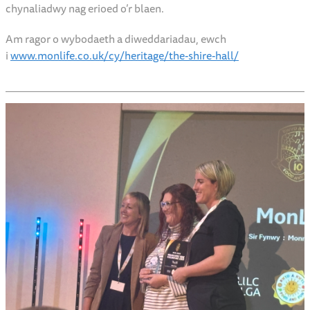
Tra bod Neuadd Sirol ar gau, byddwn yn hysbysu’r gymuned ac
yn ymgysylltu trwy ddiweddariadau rheolaidd a
mewnwelediadau y tu ôl i’r llenni i’r trawsnewidiad.
Rydym yn edrych ymlaen at groesawu ymwelwyr yn ôl yn
2027 i Neuadd Sirol sy’n fwy bywiog, cynhwysol a
chynaliadwy nag erioed o’r blaen.
Am ragor o wybodaeth a diweddariadau, ewch
i
www.monlife.co.uk/cy/heritage/the-shire-hall/