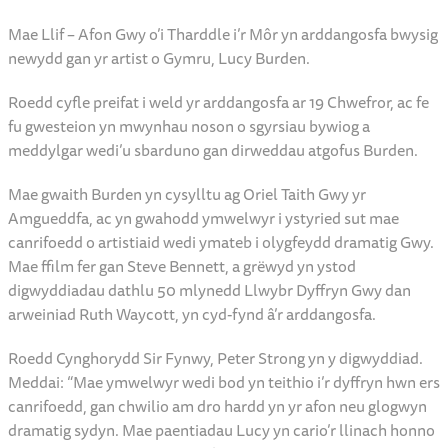
Mae arddangosfa newydd sy’n olrhain rhythmau a nawsau
newidiol Afon Gwy, o’i tharddiad ym Mhumlumon i’r man lle
mae’n cwrdd â’r Hafren yng Nghas-gwent, newydd agor yn
Amgueddfa Cas-gwent.
Mae Llif – Afon Gwy o’i Tharddle i’r Môr yn arddangosfa bwysig
newydd gan yr artist o Gymru, Lucy Burden.
Roedd cyfle preifat i weld yr arddangosfa ar 19 Chwefror, ac fe
fu gwesteion yn mwynhau noson o sgyrsiau bywiog a
meddylgar wedi’u sbarduno gan dirweddau atgofus Burden.
Mae gwaith Burden yn cysylltu ag Oriel Taith Gwy yr
Amgueddfa, ac yn gwahodd ymwelwyr i ystyried sut mae
canrifoedd o artistiaid wedi ymateb i olygfeydd dramatig Gwy.
Mae ffilm fer gan Steve Bennett, a grëwyd yn ystod
digwyddiadau dathlu 50 mlynedd Llwybr Dyffryn Gwy dan