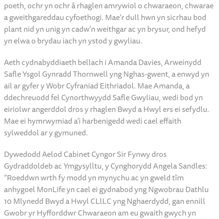
Hyfforddwr Chwaraeon.
Mae’r rhaglen Bwyd a Hwyl yn Sir Fynwy wedi’i seilio ar fodel
canolbwynt cadarn, sy’n rhoi cyfle i blant a phobl ifanc
fynychu tair wythnos o weithgareddau gwyliau’r haf. Bob
dydd, mae cyfranogwyr yn derbyn brecwast maethlon a chinio
poeth, ochr yn ochr â rhaglen amrywiol o chwaraeon, chwarae
a gweithgareddau cyfoethogi. Mae’r dull hwn yn sicrhau bod
plant nid yn unig yn cadw’n weithgar ac yn brysur, ond hefyd
yn elwa o brydau iach yn ystod y gwyliau.
Aeth cydnabyddiaeth bellach i Amanda Davies, Arweinydd
Safle Ysgol Gynradd Thornwell yng Nghas-gwent, a enwyd yn
ail ar gyfer y Wobr Cyfraniad Eithriadol. Mae Amanda, a
ddechreuodd fel Cynorthwyydd Safle Gwyliau, wedi bod yn
eiriolwr angerddol dros y rhaglen Bwyd a Hwyl ers ei sefydlu.
Mae ei hymrwymiad a’i harbenigedd wedi cael effaith
sylweddol ar y gymuned.