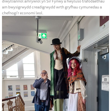
diwylliannol amrywiol yn Sir Fynwy a hwyluso trafodaethau
am bwysigrwydd creadigrwydd wrth gryfhau cymunedau a
chefnogi’r economi leol.