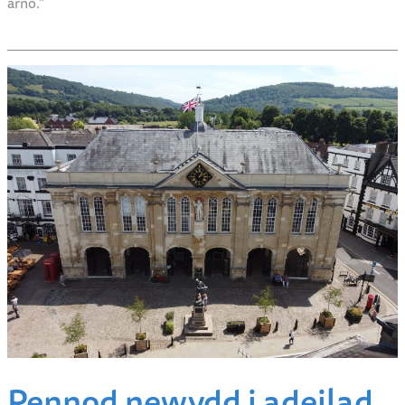
hanfodol ar gyfer twf pêl-droed yn yr ardal leol.
“Diolch yn fawr i’n partneriaid, Llywodraeth y DU a Chwaraeon
Cymru am gefnogi’r gwaith o ddatblygu’r cyfleuster newydd
hwn – trwy gydweithio, rydym yn gwneud camau enfawr wrth
wella cyfleusterau pêl-droed yng Nghymru ar y cae ac oddi
arno.”