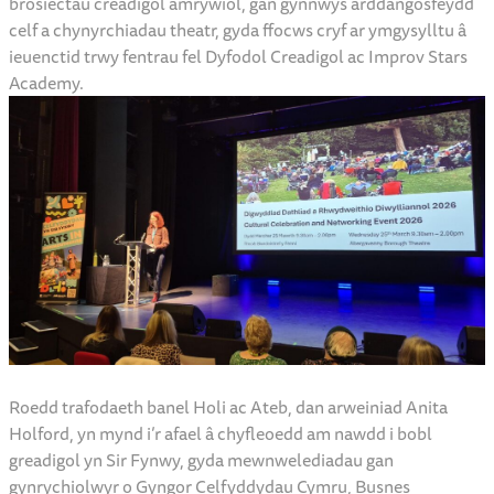
brosiectau creadigol amrywiol, gan gynnwys arddangosfeydd
celf a chynyrchiadau theatr, gyda ffocws cryf ar ymgysylltu â
ieuenctid trwy fentrau fel Dyfodol Creadigol ac Improv Stars
Academy.
Roedd trafodaeth banel Holi ac Ateb, dan arweiniad Anita
Holford, yn mynd i’r afael â chyfleoedd am nawdd i bobl
greadigol yn Sir Fynwy, gyda mewnwelediadau gan
gynrychiolwyr o Gyngor Celfyddydau Cymru, Busnes