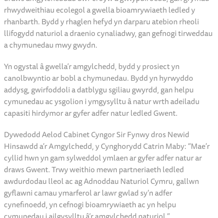
rhwydweithiau ecolegol a gwella bioamrywiaeth ledled y
rhanbarth. Bydd y rhaglen hefyd yn darparu atebion rheoli
llifogydd naturiol a draenio cynaliadwy, gan gefnogi tirweddau
a chymunedau mwy gwydn.
Yn ogystal â gwella’r amgylchedd, bydd y prosiect yn
canolbwyntio ar bobl a chymunedau. Bydd yn hyrwyddo
addysg, gwirfoddoli a datblygu sgiliau gwyrdd, gan helpu
cymunedau ac ysgolion i ymgysylltu â natur wrth adeiladu
capasiti hirdymor ar gyfer adfer natur ledled Gwent.
Dywedodd Aelod Cabinet Cyngor Sir Fynwy dros Newid
Hinsawdd a’r Amgylchedd, y Cynghorydd Catrin Maby: “Mae’r
cyllid hwn yn gam sylweddol ymlaen ar gyfer adfer natur ar
draws Gwent. Trwy weithio mewn partneriaeth ledled
awdurdodau lleol ac ag Adnoddau Naturiol Cymru, gallwn
gyflawni camau ymarferol ar lawr gwlad sy’n adfer
cynefinoedd, yn cefnogi bioamrywiaeth ac yn helpu
cymunedau i ailgysylltu â’r amgylchedd naturiol.”