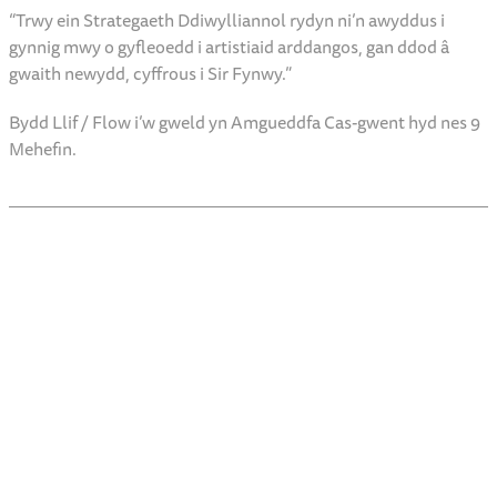
i weld harddwch Gwy wedi’i chrisialu mewn ffordd odidog.
“Mae’r arddangosfa yn rheswm gwych arall i ymweld ag
Amgueddfa Cas-gwent, y dref yn ei chyfanrwydd a Sir Fynwy ei
hun.
“Trwy ein Strategaeth Ddiwylliannol rydyn ni’n awyddus i
gynnig mwy o gyfleoedd i artistiaid arddangos, gan ddod â
gwaith newydd, cyffrous i Sir Fynwy.”
Bydd Llif / Flow i’w gweld yn Amgueddfa Cas-gwent hyd nes 9
Mehefin.