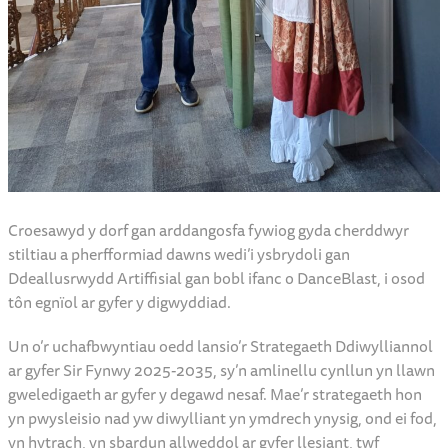
Croesawyd y dorf gan arddangosfa fywiog gyda cherddwyr
stiltiau a pherfformiad dawns wedi’i ysbrydoli gan
Ddeallusrwydd Artiffisial gan bobl ifanc o DanceBlast, i osod
tôn egnïol ar gyfer y digwyddiad.
Un o’r uchafbwyntiau oedd lansio’r Strategaeth Ddiwylliannol
ar gyfer Sir Fynwy 2025-2035, sy’n amlinellu cynllun yn llawn
gweledigaeth ar gyfer y degawd nesaf. Mae’r strategaeth hon
yn pwysleisio nad yw diwylliant yn ymdrech ynysig, ond ei fod,
yn hytrach, yn sbardun allweddol ar gyfer llesiant, twf