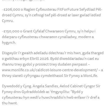
angen clir i’r gymunedol ac ysgolion, mynediad cymunedol y
tu allan i oriau ysgol, a chydymffurfiad â safonau technegol 3G
a gymeradwywyd gan FA Cymru/FIFA.
Mae cyfanswm o £456,000 wedi’i sicrhau ar gyfer y gwaith
adnewyddu, gan gynnwys:
· £206,000 o Raglen Cyfleusterau FitForFuture Sefydliad Pêl-
droed Cymru, sy’n cefnogi twf pêl-droed ar lawr gwlad ledled
Cymru.
· £150,000 o Grant Cyfalaf Chwaraeon Cymru, sy’n helpu i
ddarparu cyfleusterau chwaraeon cynaliadwy, modern a
hygyrch.
Disgwylir i’r gwaith adeiladu ddechrau’r mis hwn, gyda tharged
o gwblhau erbyn Ebrill 2026. Bydd diweddariadau’n cael eu
rhannu trwy gydol y prosiect trwy dudalen pwrpasol –
www.monlife.co.uk/caldicot-leisure-centre-development/ – a