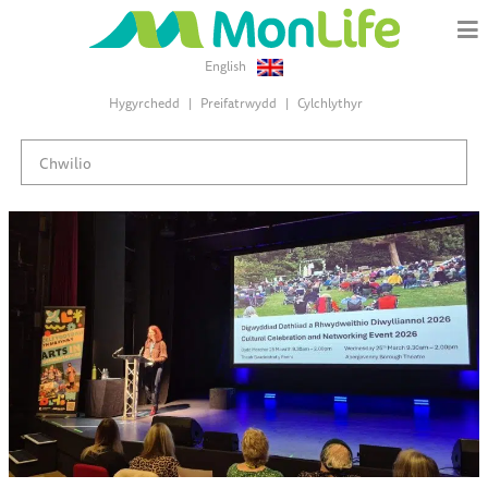
English
Hygyrchedd
Preifatrwydd
Cylchlythyr