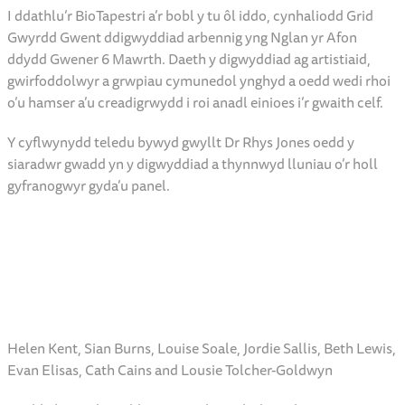
I ddathlu’r BioTapestri a’r bobl y tu ôl iddo, cynhaliodd Grid
Gwyrdd Gwent ddigwyddiad arbennig yng Nglan yr Afon
ddydd Gwener 6 Mawrth. Daeth y digwyddiad ag artistiaid,
gwirfoddolwyr a grwpiau cymunedol ynghyd a oedd wedi rhoi
o’u hamser a’u creadigrwydd i roi anadl einioes i’r gwaith celf.
Y cyflwynydd teledu bywyd gwyllt Dr Rhys Jones oedd y
siaradwr gwadd yn y digwyddiad a thynnwyd lluniau o’r holl
gyfranogwyr gyda’u panel.