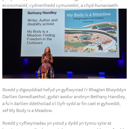
economaidd, cydnerthedd cymunedol, a chyd-hunaniaeth.
Roedd y digwyddiad hefyd yn gyflwyniad i’r Rhaglen Blwyddyn
Darllen Genedlaethol, gyda’r awdur arobryn Bethany Handley,
a fu’n darllen ddetholiad o’i llyfr sydd ar fin cael ei gyhoeddi,
sef My Body is a Meadow.
Roedd y cyflwyniadau yn ystod y dydd yn tynnu sylw at