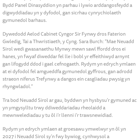
gynnwys grwpiau lleiafrifoedd ethnig ac unigolion sy’n byw
gyda dementia, wedi llunio’r prosiect.
Mae mentrau fel prosiectau Casgliadau Dynamig a Chymru
Wrth-hiliol eisoes wedi arwain at arddangosfeydd wedi’u
curadu ar y cyd a phrofiadau amgueddfeydd mwy cynhwysol.
Bydd Panel Dinasyddion yn parhau i lywio arddangosfeydd a
digwyddiadau yn y dyfodol, gan sicrhau cynrychiolaeth
gymunedol barhaus.
Dywedodd Aelod Cabinet Cyngor Sir Fynwy dros Faterion
Gwledig, Tai a Thwristiaeth, y Cyng. Sara Burch: “Mae Neuadd
Sirol wedi gwasanaethu Mynwy mewn sawl ffordd dros ei
hanes, yn fwyaf diweddar fel lle i bobl yr effeithiwyd arnynt
gan lifogydd ddod i gael cefnogaeth. Rydym yn edrych ymlaen
at ei dyfodol fel amgueddfa gymunedol gyffrous, gan adrodd
straeon niferus Trefynwy a dangos ein casgliadau pwysig yn
rhyngwladol.”