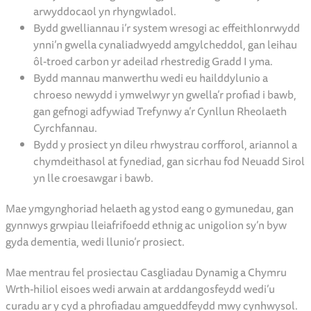
Beth sy’n Newid?
Bydd Neuadd Sirol ar ei newydd yn cynnig
arddangosfeydd arloesol yn dweud stori Trefynwy,
mannau dysgu hyblyg, storfeydd i wrthrychau gweladwy
a chyfleusterau gwella ar gyfer ein casgliadau sy’n
arwyddocaol yn rhyngwladol.
Bydd gwelliannau i’r system wresogi ac effeithlonrwydd
ynni’n gwella cynaliadwyedd amgylcheddol, gan leihau
ôl-troed carbon yr adeilad rhestredig Gradd I yma.
Bydd mannau manwerthu wedi eu hailddylunio a
chroeso newydd i ymwelwyr yn gwella’r profiad i bawb,
gan gefnogi adfywiad Trefynwy a’r Cynllun Rheolaeth
Cyrchfannau.
Bydd y prosiect yn dileu rhwystrau corfforol, ariannol a
chymdeithasol at fynediad, gan sicrhau fod Neuadd Sirol
yn lle croesawgar i bawb.
Mae ymgynghoriad helaeth ag ystod eang o gymunedau, gan