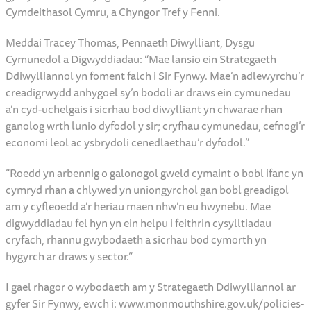
Cymdeithasol Cymru, a Chyngor Tref y Fenni.
Meddai Tracey Thomas, Pennaeth Diwylliant, Dysgu
Cymunedol a Digwyddiadau: “Mae lansio ein Strategaeth
Ddiwylliannol yn foment falch i Sir Fynwy. Mae’n adlewyrchu’r
creadigrwydd anhygoel sy’n bodoli ar draws ein cymunedau
a’n cyd-uchelgais i sicrhau bod diwylliant yn chwarae rhan
ganolog wrth lunio dyfodol y sir; cryfhau cymunedau, cefnogi’r
economi leol ac ysbrydoli cenedlaethau’r dyfodol.”
“Roedd yn arbennig o galonogol gweld cymaint o bobl ifanc yn
cymryd rhan a chlywed yn uniongyrchol gan bobl greadigol
am y cyfleoedd a’r heriau maen nhw’n eu hwynebu. Mae
digwyddiadau fel hyn yn ein helpu i feithrin cysylltiadau
cryfach, rhannu gwybodaeth a sicrhau bod cymorth yn
hygyrch ar draws y sector.”
I gael rhagor o wybodaeth am y Strategaeth Ddiwylliannol ar
gyfer Sir Fynwy, ewch i: www.monmouthshire.gov.uk/policies-