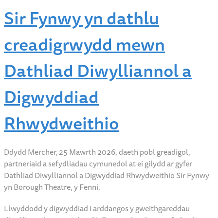
Sir Fynwy yn dathlu
creadigrwydd mewn
Dathliad Diwylliannol a
Digwyddiad
Rhwydweithio
Ddydd Mercher, 25 Mawrth 2026, daeth pobl greadigol,
partneriaid a sefydliadau cymunedol at ei gilydd ar gyfer
Dathliad Diwylliannol a Digwyddiad Rhwydweithio Sir Fynwy
yn Borough Theatre, y Fenni.
Llwyddodd y digwyddiad i arddangos y gweithgareddau