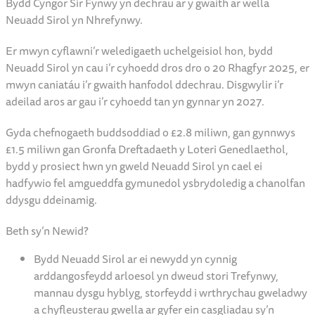
Bydd Cyngor Sir Fynwy yn dechrau ar y gwaith ar wella
Neuadd Sirol yn Nhrefynwy.
Er mwyn cyflawni’r weledigaeth uchelgeisiol hon, bydd
Neuadd Sirol yn cau i’r cyhoedd dros dro o 20 Rhagfyr 2025, er
mwyn caniatáu i’r gwaith hanfodol ddechrau. Disgwylir i’r
adeilad aros ar gau i’r cyhoedd tan yn gynnar yn 2027.
Gyda chefnogaeth buddsoddiad o £2.8 miliwn, gan gynnwys
£1.5 miliwn gan Gronfa Dreftadaeth y Loteri Genedlaethol,
bydd y prosiect hwn yn gweld Neuadd Sirol yn cael ei
hadfywio fel amgueddfa gymunedol ysbrydoledig a chanolfan
ddysgu ddeinamig.