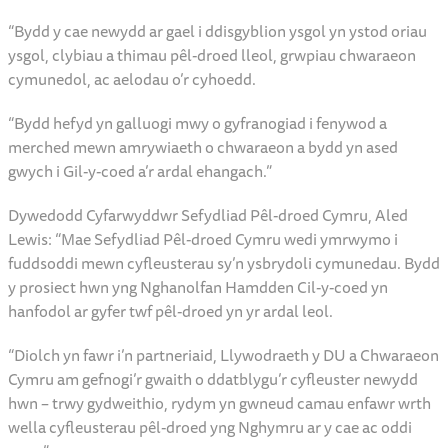
thrwy sianeli cyfryngau cymdeithasol Sir Fynwy a MonLife.
Dywedodd y Cyng. Angela Sandles, Aelod Cabinet Cyngor Sir
Fynwy dros Gydraddoldeb ac Ymgysylltu: “Bydd y
cyfleusterau hyn wedi’u huwchraddio’n hwb enfawr i’r dref a
thu hwnt.
“Bydd y cae newydd ar gael i ddisgyblion ysgol yn ystod oriau
ysgol, clybiau a thimau pêl-droed lleol, grwpiau chwaraeon
cymunedol, ac aelodau o’r cyhoedd.
“Bydd hefyd yn galluogi mwy o gyfranogiad i fenywod a
merched mewn amrywiaeth o chwaraeon a bydd yn ased
gwych i Gil-y-coed a’r ardal ehangach.”
Dywedodd Cyfarwyddwr Sefydliad Pêl-droed Cymru, Aled
Lewis: “Mae Sefydliad Pêl-droed Cymru wedi ymrwymo i
fuddsoddi mewn cyfleusterau sy’n ysbrydoli cymunedau. Bydd
y prosiect hwn yng Nghanolfan Hamdden Cil-y-coed yn