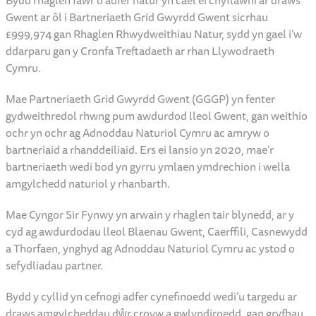
Bydd rhaglen fawr o adfer natur yn cael ei chyflawni ar draws
Gwent ar ôl i Bartneriaeth Grid Gwyrdd Gwent sicrhau
£999,974 gan Rhaglen Rhwydweithiau Natur, sydd yn gael i’w
ddarparu gan y Cronfa Treftadaeth ar rhan Llywodraeth
Cymru.
Mae Partneriaeth Grid Gwyrdd Gwent (GGGP) yn fenter
gydweithredol rhwng pum awdurdod lleol Gwent, gan weithio
ochr yn ochr ag Adnoddau Naturiol Cymru ac amryw o
bartneriaid a rhanddeiliaid. Ers ei lansio yn 2020, mae’r
bartneriaeth wedi bod yn gyrru ymlaen ymdrechion i wella
amgylchedd naturiol y rhanbarth.
Mae Cyngor Sir Fynwy yn arwain y rhaglen tair blynedd, ar y
cyd ag awdurdodau lleol Blaenau Gwent, Caerffili, Casnewydd
a Thorfaen, ynghyd ag Adnoddau Naturiol Cymru ac ystod o
sefydliadau partner.
Bydd y cyllid yn cefnogi adfer cynefinoedd wedi’u targedu ar
draws amgylcheddau dŵr croyw a gwlypdiroedd, gan gryfhau