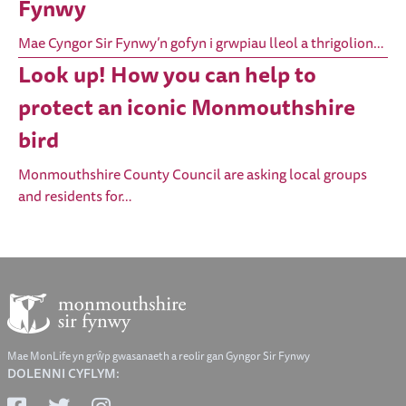
Fynwy
Mae Cyngor Sir Fynwy’n gofyn i grwpiau lleol a thrigolion…
Look up! How you can help to
protect an iconic Monmouthshire
bird
Monmouthshire County Council are asking local groups
and residents for…
Mae MonLife yn grŵp gwasanaeth a reolir gan Gyngor Sir Fynwy
DOLENNI CYFLYM: