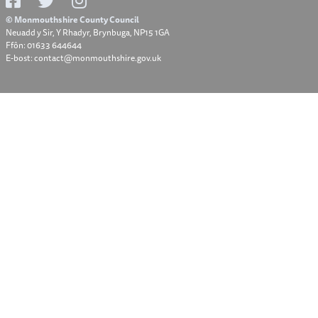
© Monmouthshire County Council
Neuadd y Sir, Y Rhadyr, Brynbuga, NP15 1GA
Ffôn: 01633 644644
E-bost: contact@monmouthshire.gov.uk