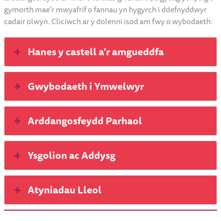
gymorth mae’r mwyafrif o fannau yn hygyrch i ddefnyddwyr
cadair olwyn. Cliciwch ar y dolenni isod am fwy o wybodaeth:
Hanes y castell a’r amgueddfa
Gwybodaeth i Ymwelwyr
Arddangosfeydd Parhaol
Ysgolion ac Addysg
Atyniadau Lleol