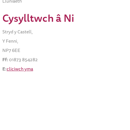
Lluniaeth
Cysylltwch â Ni
Stryd y Castell,
Y Fenni,
NP7 6EE
Ff:
01873 854282
E:
cliciwch yma