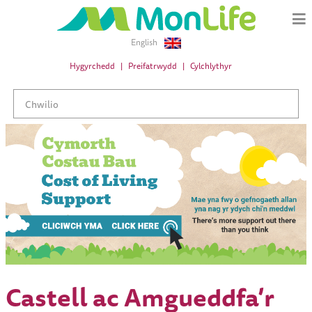
English
Hygyrchedd
Preifatrwydd
Cylchlythyr
Castell ac Amgueddfa’r