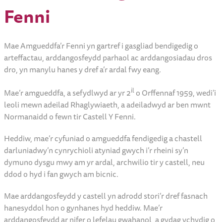
Fenni
Mae Amgueddfa’r Fenni yn gartref i gasgliad bendigedig o
arteffactau, arddangosfeydd parhaol ac arddangosiadau dros
dro, yn manylu hanes y dref a’r ardal fwy eang.
il
Mae’r amgueddfa, a sefydlwyd ar yr 2
o Orffennaf 1959, wedi’i
leoli mewn adeilad Rhaglywiaeth, a adeiladwyd ar ben mwnt
Normanaidd o fewn tir Castell Y Fenni.
Heddiw, mae’r cyfuniad o amgueddfa fendigedig a chastell
darluniadwy’n cynrychioli atyniad gwych i’r rheini sy’n
dymuno dysgu mwy am yr ardal, archwilio tir y castell, neu
ddod o hyd i fan gwych am bicnic.
Mae arddangosfeydd y castell yn adrodd stori’r dref fasnach
hanesyddol hon o gynhanes hyd heddiw. Mae’r
arddangosfeydd ar nifer o lefelau gwahanol, a gydag ychydig o