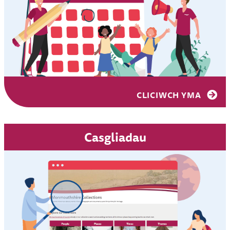
CLICIWCH YMA
Casgliadau