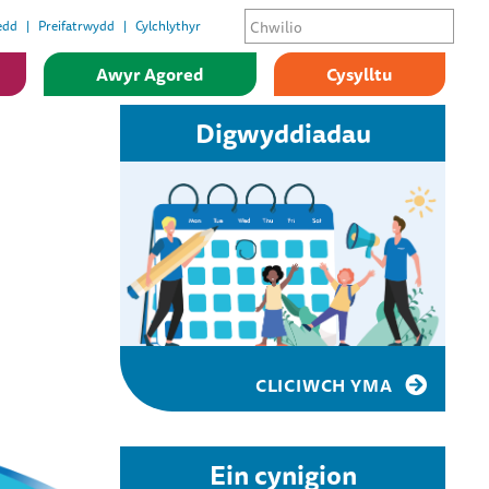
edd
Preifatrwydd
Cylchlythyr
Awyr Agored
Cysylltu
Digwyddiadau
CLICIWCH YMA
Ein cynigion