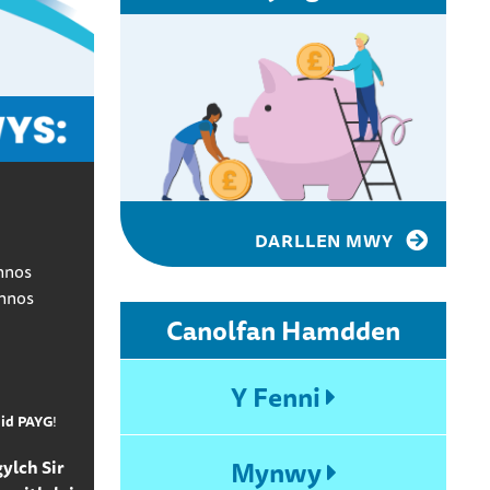
DARLLEN MWY
hnos
thnos
Canolfan Hamdden
Y Fenni
nid PAYG
!
Mynwy
ylch Sir