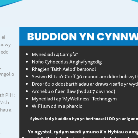
 ei
iadwy.
oedd
Mynediad i 4 Campfa*
Nofio Cyhoeddus Anghyfyngedig
,
Rhaglen ‘Taith Aelod’ bersonol
yngol o
Sesiwn Blitz o’r Corff 30 munud am ddim bob wyt
Dros 160 o ddosbarthiadau ar draws 4 safle yr wy
Archebu o flaen llaw (hyd at 7 diwrnod)
th PIH:
Mynediad i ap ‘MyWellness’ Technogym
 Wrth
WIFI am ddim a pharcio
thau a
Sylwch fod y buddion hyn yn berthnasol i DD yn unig ac 
l
Yn ogystal, rydym wedi ymuno â’n Hybiau o amg
.