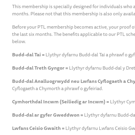
This membership is specially designed for individuals who ar
months. Please not that this membership is also only avai
Before your PTL membership becomes active, your proof of e
the last six months. The benefits applicable to our PTL sc
below.
Budd-dal Tai =
Llythyr dyfarnu Budd-dal Tai a phrawf o gyf
Budd-dal Treth Gyngor =
Llythyr dyfarnu Budd-dal y Dret
Budd-dal Analluogrwydd neu Lwfans Cyflogaeth a C
Cyflogaeth a Chymorth a phrawf o gyfeiriad.
Cymhorthdal Incwm (Seiliedig ar Incwm) =
Llythyr Cym
Budd-dal ar gyfer Gweddwon =
Llythyr dyfarnu Budd-dal
Lwfans Ceisio Gwaith =
Llythyr dyfarnu Lwfans Ceisio Gwa