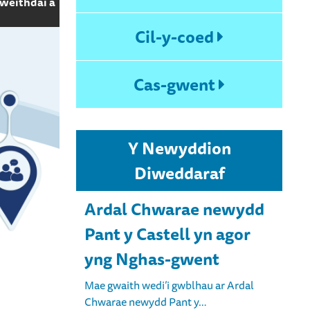
 weithdai a
Cil-y-coed
Cas-gwent
Y Newyddion
Diweddaraf
Ardal Chwarae newydd
Pant y Castell yn agor
yng Nghas-gwent
Mae gwaith wedi’i gwblhau ar Ardal
Chwarae newydd Pant y…