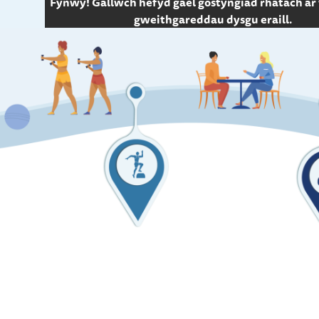
Fynwy! Gallwch hefyd gael gostyngiad rhatach ar
gweithgareddau dysgu eraill.