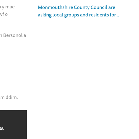
u y mae
Monmouthshire County Council are
wf o
asking local groups and residents for…
h Bersonol a
 am ddim.
au