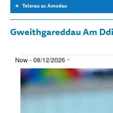
Telerau ac Amodau
Gweithgareddau Am Ddi
Digwyddiadau
Now
 - 
08/12/2026
Select
List
date.
of
events