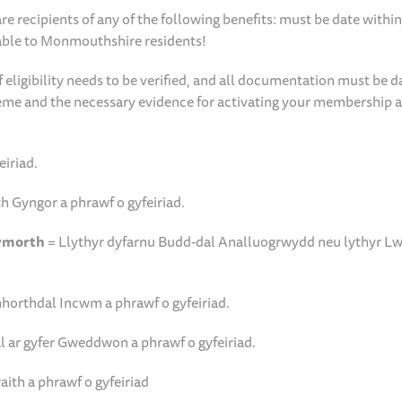
e recipients of any of the following benefits: must be date within 
lable to Monmouthshire residents!
ligibility needs to be verified, and all documentation must be d
heme and the necessary evidence for activating your membership a
eiriad.
h Gyngor a phrawf o gyfeiriad.
hymorth
= Llythyr dyfarnu Budd-dal Analluogrwydd neu lythyr L
horthdal Incwm a phrawf o gyfeiriad.
 ar gyfer Gweddwon a phrawf o gyfeiriad.
ith a phrawf o gyfeiriad