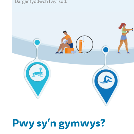
Darganfyddwch fwy isod.
Pwy sy’n gymwys?