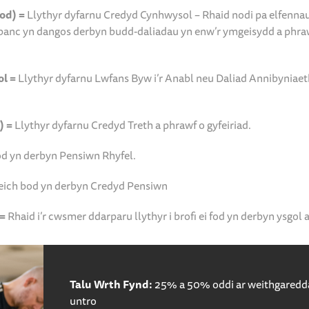
od) =
Llythyr dyfarnu Credyd Cynhwysol – Rhaid nodi pa elfenna
en banc yn dangos derbyn budd-daliadau yn enw’r ymgeisydd a phra
l =
Llythyr dyfarnu Lwfans Byw i’r Anabl neu Daliad Annibyniaet
) =
Llythyr dyfarnu Credyd Treth a phrawf o gyfeiriad.
od yn derbyn Pensiwn Rhyfel.
eich bod yn derbyn Credyd Pensiwn
 =
Rhaid i’r cwsmer ddarparu llythyr i brofi ei fod yn derbyn ysgol
Talu Wrth Fynd:
25% a 50% oddi ar weithgaredd
untro