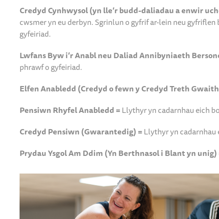
Credyd Cynhwysol (yn lle’r budd-daliadau a enwir uch
cwsmer yn eu derbyn. Sgrinlun o gyfrif ar-lein neu gyfrifl
gyfeiriad.
Lwfans Byw i’r Anabl neu Daliad Annibyniaeth Bersono
phrawf o gyfeiriad.
Elfen Anabledd (Credyd o fewn y Credyd Treth Gwaith
Pensiwn Rhyfel Anabledd =
Llythyr yn cadarnhau eich b
Credyd Pensiwn (Gwarantedig) =
Llythyr yn cadarnhau 
Prydau Ysgol Am Ddim (Yn Berthnasol i Blant yn unig)