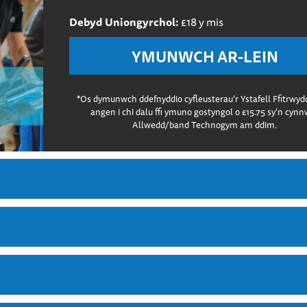
Debyd Uniongyrchol:
£18 y mis
YMUNWCH AR-LEIN
*Os dymunwch ddefnyddio cyfleusterau’r Ystafell Ffitrwyd
angen i chi dalu ffi ymuno gostyngol o £15.75 sy’n cyn
Allwedd/band Technogym am ddim.