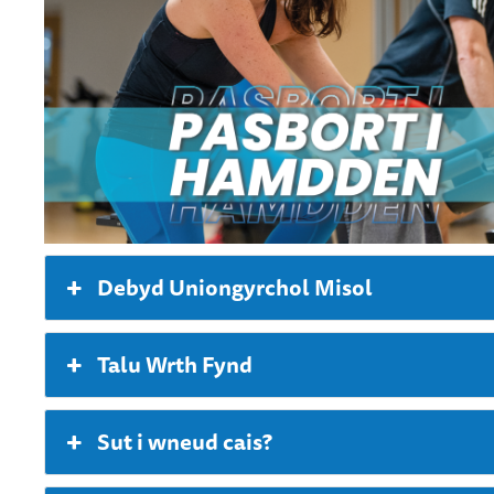
Debyd Uniongyrchol Misol
Talu Wrth Fynd
Sut i wneud cais?