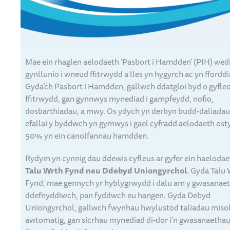
Mae ein rhaglen aelodaeth ‘Pasbort i Hamdden’ (PIH) wedi
gynllunio i wneud ffitrwydd a lles yn hygyrch ac yn ffordd
Gyda’ch Pasbort i Hamdden, gallwch ddatgloi byd o gyfle
ffitrwydd, gan gynnwys mynediad i gampfeydd, nofio,
dosbarthiadau, a mwy. Os ydych yn derbyn budd-daliadau
efallai y byddwch yn gymwys i gael cyfradd aelodaeth ost
50% yn ein canolfannau hamdden.
Rydym yn cynnig dau ddewis cyfleus ar gyfer ein haelodae
Talu Wrth Fynd neu Ddebyd Uniongyrchol
. Gyda Talu
Fynd, mae gennych yr hyblygrwydd i dalu am y gwasanae
ddefnyddiwch, pan fyddwch eu hangen. Gyda Debyd
Uniongyrchol, gallwch fwynhau hwylustod taliadau miso
awtomatig, gan sicrhau mynediad di-dor i’n gwasanaethau