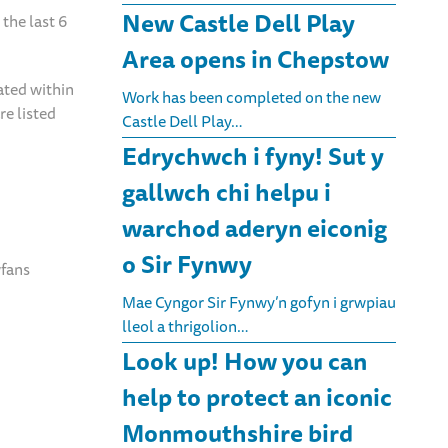
New Castle Dell Play
the last 6
Area opens in Chepstow
ated within
Work has been completed on the new
re listed
Castle Dell Play…
Edrychwch i fyny! Sut y
gallwch chi helpu i
warchod aderyn eiconig
o Sir Fynwy
wfans
Mae Cyngor Sir Fynwy’n gofyn i grwpiau
lleol a thrigolion…
Look up! How you can
help to protect an iconic
Monmouthshire bird