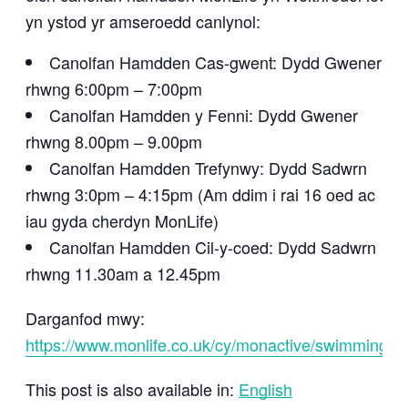
yn ystod yr amseroedd canlynol:
Canolfan Hamdden Cas-gwent: Dydd Gwener
rhwng 6:00pm – 7:00pm
Canolfan Hamdden y Fenni: Dydd Gwener
rhwng 8.00pm – 9.00pm
Canolfan Hamdden Trefynwy: Dydd Sadwrn
rhwng 3:0pm – 4:15pm (Am ddim i rai 16 oed ac
iau gyda cherdyn MonLife)
Canolfan Hamdden Cil-y-coed: Dydd Sadwrn
rhwng 11.30am a 12.45pm
Darganfod mwy:
https://www.monlife.co.uk/cy/monactive/swimming/
This post is also available in:
English