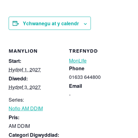
Ychwanegu at y calendr
MANYLION
TREFNYDD
MonLife
Start:
Phone
Hydref 1, 2027
01633 644800
Diwedd:
Email
Hydref 3, 2027
-
Series:
Nofio AM DDIM
Pris:
AM DDIM
Categori Digwyddiad: