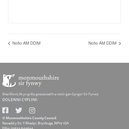
Nofio AM DDIM
Nofio AM DDIM
Mae MonLife yn grŵp gwasanaeth a reolir gan Gyngor Sir Fynwy
DOLENNI CYFLYM:
© Monmouthshire County Council
Neuadd y Sir, Y Rhadyr, Brynbuga, NP15 1GA
Ffôn: 01633 644644