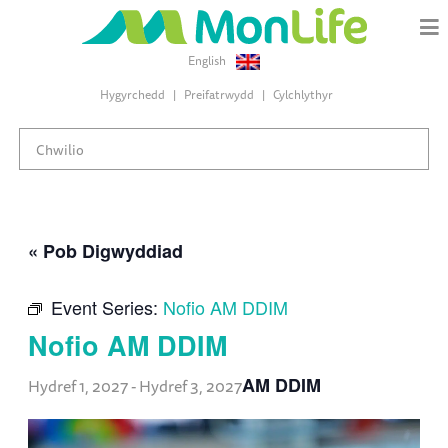
English
Hygyrchedd
Preifatrwydd
Cylchlythyr
« Pob Digwyddiad
Event Series:
Nofio AM DDIM
Nofio AM DDIM
AM DDIM
Hydref 1, 2027
-
Hydref 3, 2027