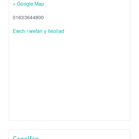
+ Google Map
01633644800
Ewch i wefan y lleoliad
Canolfan