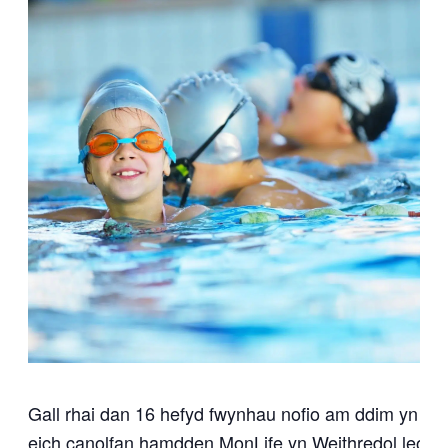
Gall rhai dan 16 hefyd fwynhau nofio am ddim yn
eich canolfan hamdden MonLife yn Weithredol leol