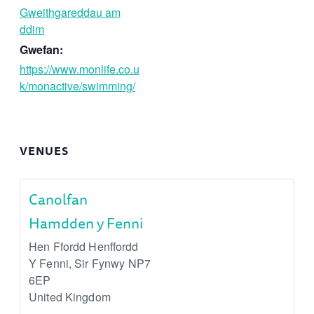
Gweithgareddau am
ddim
Gwefan:
https://www.monlife.co.u
k/monactive/swimming/
VENUES
Canolfan
Hamdden y Fenni
Hen Ffordd Henffordd
Y Fenni
,
Sir Fynwy
NP7
6EP
United Kingdom