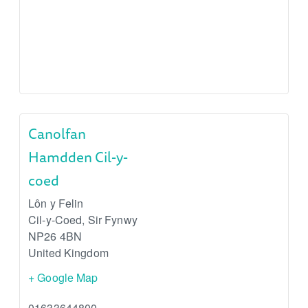
Canolfan
Hamdden Cil-y-
coed
Lôn y Felin
Cil-y-Coed
,
Sir Fynwy
NP26 4BN
United Kingdom
+ Google Map
01633644800