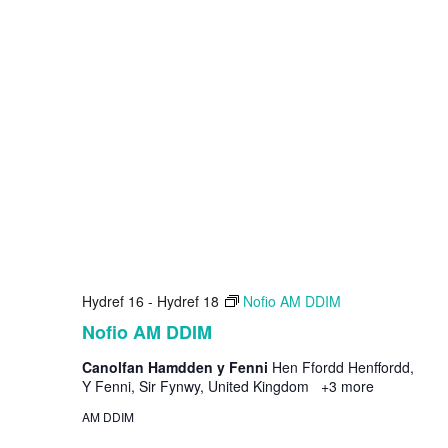
Hydref 16
-
Hydref 18
Nofio AM DDIM
Nofio AM DDIM
Canolfan Hamdden y Fenni
Hen Ffordd Henffordd,
Y Fenni, Sir Fynwy, United Kingdom
+3 more
AM DDIM