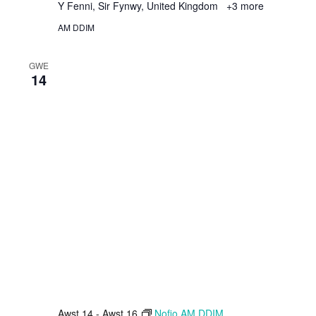
Y Fenni, Sir Fynwy, United Kingdom
+3 more
AM DDIM
GWE
14
Awst 14
-
Awst 16
Nofio AM DDIM