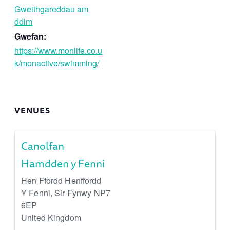
Gweithgareddau am
ddim
Gwefan:
https://www.monlife.co.u
k/monactive/swimming/
VENUES
Canolfan
Hamdden y Fenni
Hen Ffordd Henffordd
Y Fenni
,
Sir Fynwy
NP7
6EP
United Kingdom