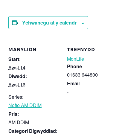
Ychwanegu at y calendr
MANYLION
TREFNYDD
MonLife
Start:
Phone
Awst 14
01633 644800
Diwedd:
Email
Awst 16
-
Series:
Nofio AM DDIM
Pris:
AM DDIM
Categori Digwyddiad: