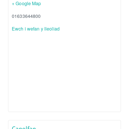
+ Google Map
01633644800
Ewch i wefan y lleoliad
Canolfan