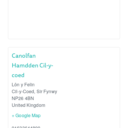
Canolfan
Hamdden Cil-y-
coed
Lôn y Felin
Cil-y-Coed
,
Sir Fynwy
NP26 4BN
United Kingdom
+ Google Map
01633644800