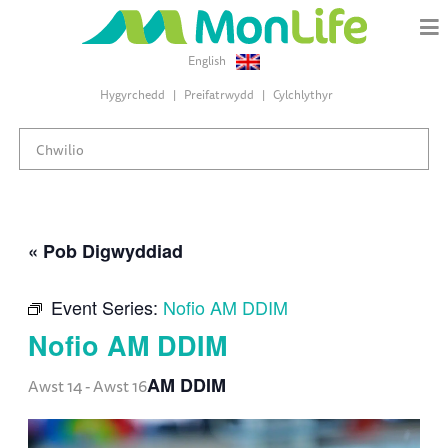
English
Hygyrchedd
Preifatrwydd
Cylchlythyr
« Pob Digwyddiad
Event Series:
Nofio AM DDIM
Nofio AM DDIM
AM DDIM
Awst 14
-
Awst 16