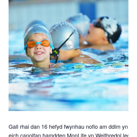
Gall rhai dan 16 hefyd fwynhau nofio am ddim yn
eich canolfan hamdden MonLife yn Weithredol leol