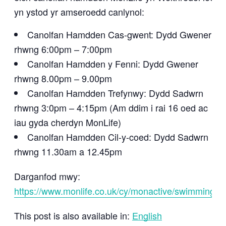
yn ystod yr amseroedd canlynol:
Canolfan Hamdden Cas-gwent: Dydd Gwener
rhwng 6:00pm – 7:00pm
Canolfan Hamdden y Fenni: Dydd Gwener
rhwng 8.00pm – 9.00pm
Canolfan Hamdden Trefynwy: Dydd Sadwrn
rhwng 3:0pm – 4:15pm (Am ddim i rai 16 oed ac
iau gyda cherdyn MonLife)
Canolfan Hamdden Cil-y-coed: Dydd Sadwrn
rhwng 11.30am a 12.45pm
Darganfod mwy:
https://www.monlife.co.uk/cy/monactive/swimming/
This post is also available in:
English