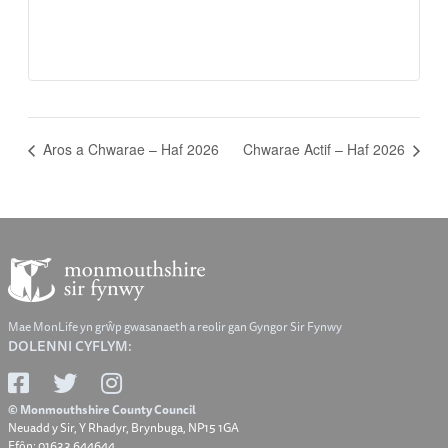
Aros a Chwarae – Haf 2026
Chwarae Actif – Haf 2026
Mae MonLife yn grŵp gwasanaeth a reolir gan Gyngor Sir Fynwy
DOLENNI CYFLYM:
© Monmouthshire County Council
Neuadd y Sir, Y Rhadyr, Brynbuga, NP15 1GA
Ffôn: 01633 644644