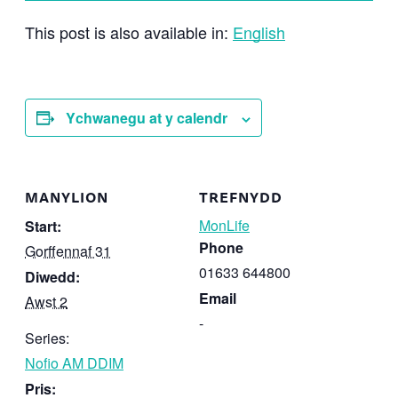
This post is also available in:
English
Ychwanegu at y calendr
MANYLION
TREFNYDD
MonLife
Start:
Phone
Gorffennaf 31
01633 644800
Diwedd:
Email
Awst 2
-
Series:
Nofio AM DDIM
Pris: