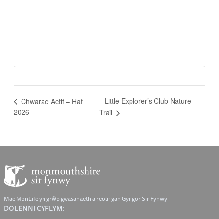
Little Explorer’s Club Nature
Chwarae Actif – Haf
2026
Trail
Mae MonLife yn grŵp gwasanaeth a reolir gan Gyngor Sir Fynwy
DOLENNI CYFLYM: