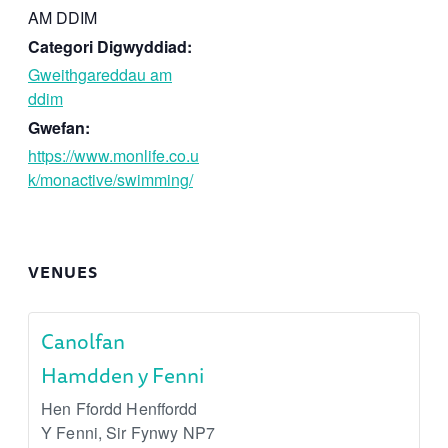
AM DDIM
Categori Digwyddiad:
Gweithgareddau am
ddim
Gwefan:
https://www.monlife.co.u
k/monactive/swimming/
VENUES
Canolfan
Hamdden y Fenni
Hen Ffordd Henffordd
Y Fenni
,
Sir Fynwy
NP7