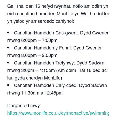
Gall rhai dan 16 hefyd fwynhau nofio am ddim yn
eich canolfan hamdden MonLife yn Weithredol leol
yn ystod yr amseroedd canlynol:
Canolfan Hamdden Cas-gwent: Dydd Gwener
rhwng 6:00pm – 7:00pm
Canolfan Hamdden y Fenni: Dydd Gwener
rhwng 8.00pm – 9.00pm
Canolfan Hamdden Trefynwy: Dydd Sadwrn
rhwng 3:0pm – 4:15pm (Am ddim i rai 16 oed ac
iau gyda cherdyn MonLife)
Canolfan Hamdden Cil-y-coed: Dydd Sadwrn
rhwng 11.30am a 12.45pm
Darganfod mwy:
https://www.monlife.co.uk/cy/monactive/swimming/