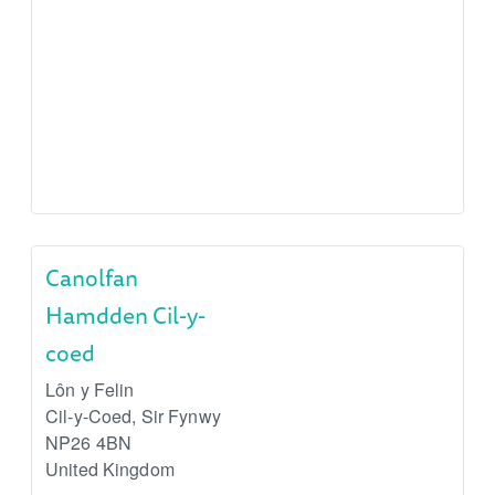
Canolfan
Hamdden Cil-y-
coed
Lôn y Felin
Cil-y-Coed
,
Sir Fynwy
NP26 4BN
United Kingdom