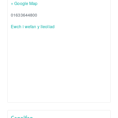
+ Google Map
01633644800
Ewch i wefan y lleoliad
Canolfan