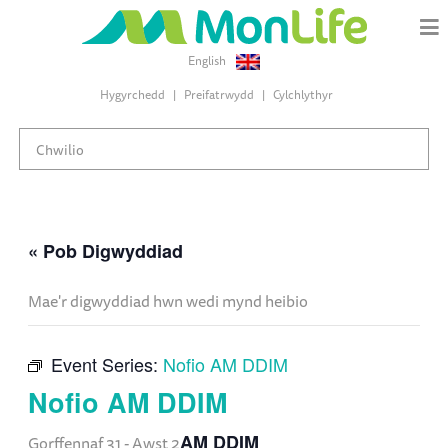
English
Hygyrchedd
Preifatrwydd
Cylchlythyr
« Pob Digwyddiad
Mae'r digwyddiad hwn wedi mynd heibio
Event Series:
Nofio AM DDIM
Nofio AM DDIM
AM DDIM
Gorffennaf 31
-
Awst 2