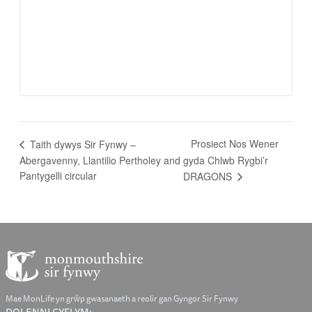
Prosiect Nos Wener
Taith dywys Sir Fynwy –
Abergavenny, Llantilio Pertholey and
gyda Chlwb Rygbi’r
Pantygelli circular
DRAGONS
Mae MonLife yn grŵp gwasanaeth a reolir gan Gyngor Sir Fynwy