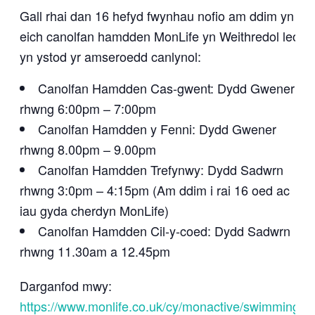
Gall rhai dan 16 hefyd fwynhau nofio am ddim yn
eich canolfan hamdden MonLife yn Weithredol leol
yn ystod yr amseroedd canlynol:
Canolfan Hamdden Cas-gwent: Dydd Gwener
rhwng 6:00pm – 7:00pm
Canolfan Hamdden y Fenni: Dydd Gwener
rhwng 8.00pm – 9.00pm
Canolfan Hamdden Trefynwy: Dydd Sadwrn
rhwng 3:0pm – 4:15pm (Am ddim i rai 16 oed ac
iau gyda cherdyn MonLife)
Canolfan Hamdden Cil-y-coed: Dydd Sadwrn
rhwng 11.30am a 12.45pm
Darganfod mwy:
https://www.monlife.co.uk/cy/monactive/swimming/