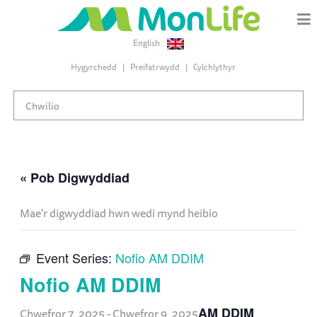
English
Hygyrchedd
Preifatrwydd
Cylchlythyr
« Pob Digwyddiad
Mae'r digwyddiad hwn wedi mynd heibio
Event Series:
Nofio AM DDIM
Nofio AM DDIM
AM DDIM
Chwefror 7, 2025
-
Chwefror 9, 2025