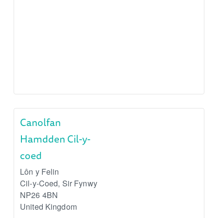
Canolfan
Hamdden Cil-y-
coed
Lôn y Felin
Cil-y-Coed
,
Sir Fynwy
NP26 4BN
United Kingdom