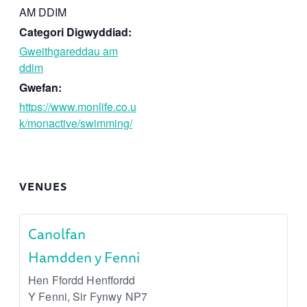
AM DDIM
Categori Digwyddiad:
Gweithgareddau am
ddim
Gwefan:
https://www.monlife.co.u
k/monactive/swimming/
VENUES
Canolfan
Hamdden y Fenni
Hen Ffordd Henffordd
Y Fenni
,
Sir Fynwy
NP7