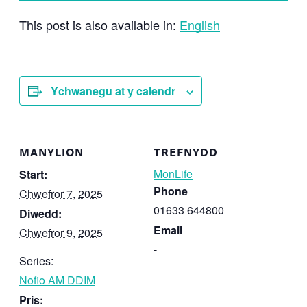
This post is also available in:
English
Ychwanegu at y calendr
MANYLION
TREFNYDD
MonLife
Start:
Phone
Chwefror 7, 2025
01633 644800
Diwedd:
Email
Chwefror 9, 2025
-
Series:
Nofio AM DDIM
Pris: