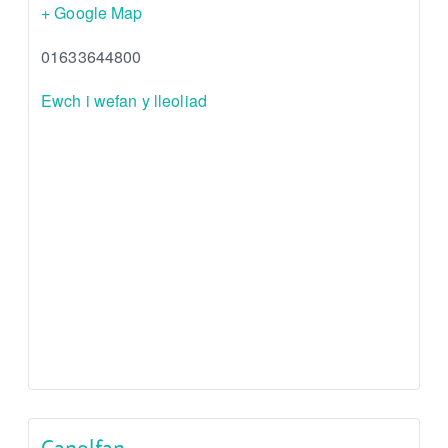
+ Google Map
01633644800
Ewch i wefan y lleoliad
Canolfan