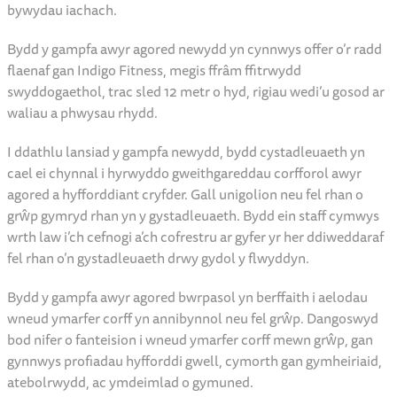
bywydau iachach.
Bydd y gampfa awyr agored newydd yn cynnwys offer o’r radd
flaenaf gan Indigo Fitness, megis ffrâm ffitrwydd
swyddogaethol, trac sled 12 metr o hyd, rigiau wedi’u gosod ar
waliau a phwysau rhydd.
I ddathlu lansiad y gampfa newydd, bydd cystadleuaeth yn
cael ei chynnal i hyrwyddo gweithgareddau corfforol awyr
agored a hyfforddiant cryfder. Gall unigolion neu fel rhan o
grŵp gymryd rhan yn y gystadleuaeth. Bydd ein staff cymwys
wrth law i’ch cefnogi a’ch cofrestru ar gyfer yr her ddiweddaraf
fel rhan o’n gystadleuaeth drwy gydol y flwyddyn.
Bydd y gampfa awyr agored bwrpasol yn berffaith i aelodau
wneud ymarfer corff yn annibynnol neu fel grŵp. Dangoswyd
bod nifer o fanteision i wneud ymarfer corff mewn grŵp, gan
gynnwys profiadau hyfforddi gwell, cymorth gan gymheiriaid,
atebolrwydd, ac ymdeimlad o gymuned.