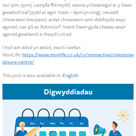
Iau 1pm-3pm), campfa ffitrwydd, sawna ychwanegol ar y llawr
gwaelod isaf (sydd ar agor 10am – 6pm yn unig), neuadd
chwaraeon bwrpasol, ardal chwaraeon aml-ddefnydd awyr
agored, cae 3G ac ‘Astroturf’ maint llawn gyda chaeau awyr
agored gwahanol a rhwydi criced.
I holi am ddod yn aelod, ewch i wefan
MonLife:
https://www.monlife.co.uk/cy/monactive/chepstow-
leisure-centre/
This post is also available in:
English
Digwyddiadau