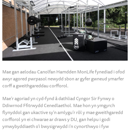
Mae gan aelodau Canolfan Hamdden MonLife fynediad i ofod
awyr agored pwrpasol newydd sbon ar gyfer gwneud ymarfer
corff a gweithgareddau corfforol.
Mae’r agoriad yn cyd-fynd â dathliad Cyngor Sir Fynwy o
Ddiwrnod Ffitrwydd Cenedlaethol. Mae hon yn ymgyrch
flynyddol gan ukactive sy’n amlygu’r rôl y mae gweithgaredd
corfforol yn ei chwarae ar draws y DU, gan helpu i godi
ymwybyddiaeth o’i bwysigrwydd i’n cynorthwyo i fyw