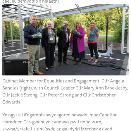
cael eu defnyddio’n helaeth!”
Cabinet Member for Equalities and Engagement, Cllr Angela
Sandles (right), with Council Leader Cllr Mary Ann Brocklesby,
Cllr Jackie Strong, Cllr Peter Strong and Cllr Christopher
Edwards
Yn ogystal â’r gampfa awyr agored newydd, mae Canolfan
Hamdden Cas-gwent yn cynnwys pwll nofio 20m,
sawna/ystafell stêm (sydd ar gau dydd Mercher a dydd