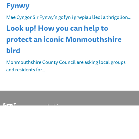
Fynwy
Mae Cyngor Sir Fynwy’n gofyn i grwpiau lleol a thrigolion…
Look up! How you can help to
protect an iconic Monmouthshire
bird
Monmouthshire County Council are asking local groups
and residents for…
Mae MonLife yn grŵp gwasanaeth a reolir gan Gyngor Sir Fynwy
DOLENNI CYFLYM: