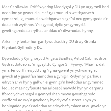
Mae Canllawiau Prif Swyddog Meddygol y DU yn argymell bod
oedolion yn gwneud o leiaf 150 munud o weithgarwch
cymedrol, 75 munud o weithgarwch egnïol neu gymysgedd o’r
ddau bob wythnos. Yn ogystal, dylid ymgymryd â
gweithgareddau cryfhau ar ddau o’r diwrnodau hynny.
Ariennir y fenter hon gan lywodraeth y DU drwy Gronfa
Ffyniant Gyffredin y DU.
Dywedodd y Cynghorydd Angela Sandles, Aelod Cabinet dros
Gydraddoldeb ac Ymgysylltu Cyngor Sir Fynwy: “Mae’r ardal
ymarfer corff newydd yng Nghas-gwent yn ychwanegiad
gwych at y ganolfan hamdden a gynigir. Rydym yn parhau i
edrych ar yr hyn y gallwn ei gynnig i’n haelodau a’r gymuned
leol, ac mae’r cyfleusterau arloesol newydd hyn yn darparu
ffordd ychwanegol o gymryd rhan mewn gweithgaredd
corfforol ac rwy’n gwybod y bydd y cyfleusterau hyn yn
boblogaidd gyda’r aelodau ac edrychaf ymlaen at eu gweld yn