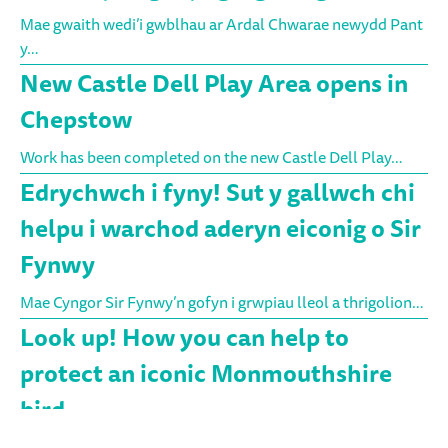
Mae gwaith wedi’i gwblhau ar Ardal Chwarae newydd Pant
y…
New Castle Dell Play Area opens in
Chepstow
Work has been completed on the new Castle Dell Play…
Edrychwch i fyny! Sut y gallwch chi
helpu i warchod aderyn eiconig o Sir
Fynwy
Mae Cyngor Sir Fynwy’n gofyn i grwpiau lleol a thrigolion…
Look up! How you can help to
protect an iconic Monmouthshire
bird
Monmouthshire County Council are asking local groups