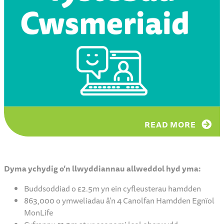
READ MORE
Dyma ychydig o’n llwyddiannau allweddol hyd yma:
Buddsoddiad o £2.5m yn ein cyfleusterau hamdden
863,000 o ymweliadau â’n 4 Canolfan Hamdden Egnïol
MonLife