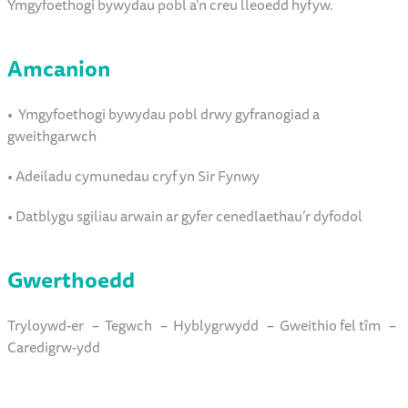
Ymgyfoethogi bywydau pobl a’n creu lleoedd hyfyw.
Amcanion
• Ymgyfoethogi bywydau pobl drwy gyfranogiad a
gweithgarwch
• Adeiladu cymunedau cryf yn Sir Fynwy
• Datblygu sgiliau arwain ar gyfer cenedlaethau’r dyfodol
Gwerthoedd
Tryloywd-er – Tegwch – Hyblygrwydd – Gweithio fel tîm –
Caredigrw-ydd