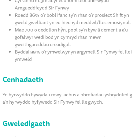
Cyfrannu £1.3m at yr economi leol oherwydd
Amgueddfeydd Sir Fynwy
Roedd 86% o’r bobl ifanc sy’n rhan o’r prosiect Shift yn
gweld gwelliant yn eu hiechyd meddwl/lles emosiynol.
Mae 700 o oedolion hŷn, pobl sy’n byw â dementia a’u
gofalwyr wedi bod yn cymryd rhan mewn
gweithgareddau creadigol.
Byddai 99% o’r ymwelwyr yn argymell Sir Fynwy fel lle i
ymweld
Cenhadaeth
Yn hyrwyddo bywydau mwy iachus a phrofiadau ysbrydoledig
a’n hyrwyddo hyfywedd Sir Fynwy fel lle gwych.
Gweledigaeth