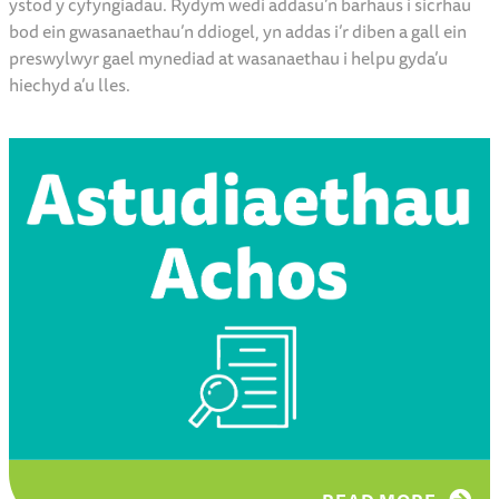
ystod y cyfyngiadau. Rydym wedi addasu’n barhaus i sicrhau
bod ein gwasanaethau’n ddiogel, yn addas i’r diben a gall ein
preswylwyr gael mynediad at wasanaethau i helpu gyda’u
hiechyd a’u lles.