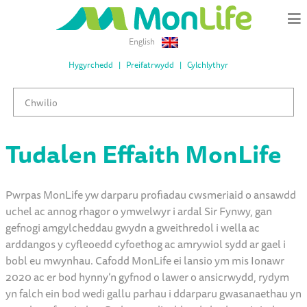
English
Hygyrchedd
Preifatrwydd
Cylchlythyr
Tudalen Effaith MonLife
Pwrpas MonLife yw darparu profiadau cwsmeriaid o ansawdd
uchel ac annog rhagor o ymwelwyr i ardal Sir Fynwy, gan
gefnogi amgylcheddau gwydn a gweithredol i wella ac
arddangos y cyfleoedd cyfoethog ac amrywiol sydd ar gael i
bobl eu mwynhau. Cafodd MonLife ei lansio ym mis Ionawr
2020 ac er bod hynny’n gyfnod o lawer o ansicrwydd, rydym
yn falch ein bod wedi gallu parhau i ddarparu gwasanaethau yn