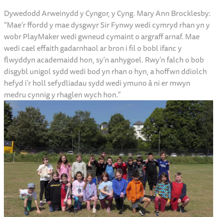
Dywedodd Arweinydd y Cyngor, y Cyng. Mary Ann Brocklesby:
“Mae’r ffordd y mae dysgwyr Sir Fynwy wedi cymryd rhan yn y
wobr PlayMaker wedi gwneud cymaint o argraff arnaf. Mae
wedi cael effaith gadarnhaol ar bron i fil o bobl ifanc y
flwyddyn academaidd hon, sy’n anhygoel. Rwy’n falch o bob
disgybl unigol sydd wedi bod yn rhan o hyn, a hoffwn ddiolch
hefyd i’r holl sefydliadau sydd wedi ymuno â ni er mwyn
medru cynnig y rhaglen wych hon.”