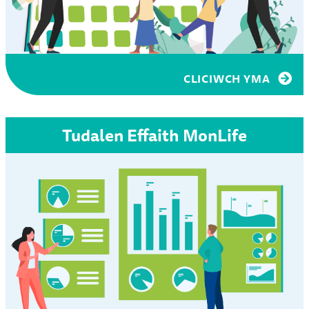
CLICIWCH YMA
Tudalen Effaith MonLife