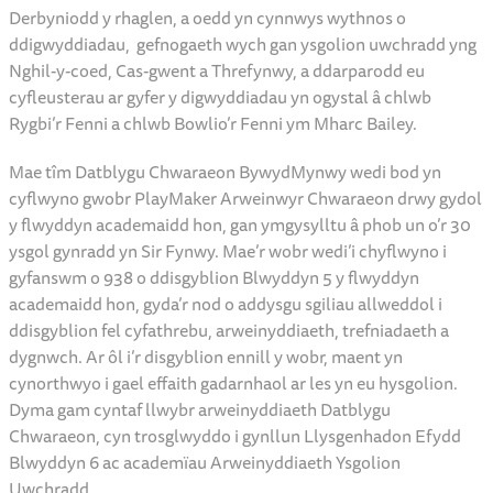
Derbyniodd y rhaglen, a oedd yn cynnwys wythnos o
ddigwyddiadau, gefnogaeth wych gan ysgolion uwchradd yng
Nghil-y-coed, Cas-gwent a Threfynwy, a ddarparodd eu
cyfleusterau ar gyfer y digwyddiadau yn ogystal â chlwb
Rygbi’r Fenni a chlwb Bowlio’r Fenni ym Mharc Bailey.
Mae tîm Datblygu Chwaraeon BywydMynwy wedi bod yn
cyflwyno gwobr PlayMaker Arweinwyr Chwaraeon drwy gydol
y flwyddyn academaidd hon, gan ymgysylltu â phob un o’r 30
ysgol gynradd yn Sir Fynwy. Mae’r wobr wedi’i chyflwyno i
gyfanswm o 938 o ddisgyblion Blwyddyn 5 y flwyddyn
academaidd hon, gyda’r nod o addysgu sgiliau allweddol i
ddisgyblion fel cyfathrebu, arweinyddiaeth, trefniadaeth a
dygnwch. Ar ôl i’r disgyblion ennill y wobr, maent yn
cynorthwyo i gael effaith gadarnhaol ar les yn eu hysgolion.
Dyma gam cyntaf llwybr arweinyddiaeth Datblygu
Chwaraeon, cyn trosglwyddo i gynllun Llysgenhadon Efydd
Blwyddyn 6 ac academïau Arweinyddiaeth Ysgolion
Uwchradd.