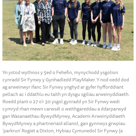
Yn ystod wythnos y 5ed o Fehefin, mynychodd ysgolion
cynradd Sir Fynwy y Gynhadledd PlayMaker. Y nod oedd dod
ag arweinwyr ifanc Sir Fynwy ynghyd ar gyfer hyfforddiant
pellach ac i ddathlu eu taith yn dysgu sgiliau arweinyddiaeth.
Roedd plant o 27 o’r 30 ysgol gynradd yn Sir Fynwy wedi
cymryd rhan mewn carwsél o weithgareddau a ddarparwyd
gan Wasanaethau BywydMynwy, Academi Arweinyddiaeth
BywydMynwy a phartneriaid allanol, gan gynnwys grwpiau
‘parkrun’ Rogiet a Dixton, Hybiau Cymunedol Sir Fynwy (a