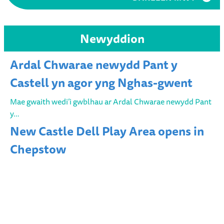
Newyddion
Ardal Chwarae newydd Pant y
Castell yn agor yng Nghas-gwent
Mae gwaith wedi’i gwblhau ar Ardal Chwarae newydd Pant
y…
New Castle Dell Play Area opens in
Chepstow
Work has been completed on the new Castle Dell Play…
Edrychwch i fyny! Sut y gallwch chi
helpu i warchod aderyn eiconig o Sir
Fynwy