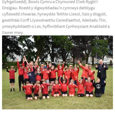
llyfrgelloedd), Bowls Cymru a Chymuned Clwb Rygbi’r
Dreigiau. Roedd y digwyddiadau’n cynnwys datblygu
cyfleoedd chwarae, hyrwyddo Teithio Llesol, llais y disgybl,
gweithdai Corff Llywodraethu Cenedlaethol, Adeiladu Tîm,
ymwybyddiaeth o Les, hyfforddiant Cynhwysiant Anabledd a
llawer mwy.