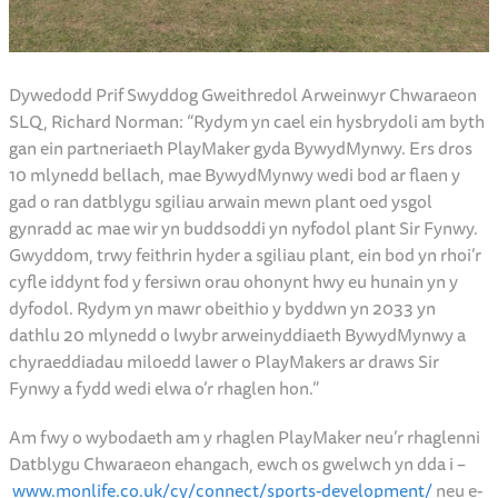
Dywedodd Prif Swyddog Gweithredol Arweinwyr Chwaraeon
SLQ, Richard Norman: “Rydym yn cael ein hysbrydoli am byth
gan ein partneriaeth PlayMaker gyda BywydMynwy. Ers dros
10 mlynedd bellach, mae BywydMynwy wedi bod ar flaen y
gad o ran datblygu sgiliau arwain mewn plant oed ysgol
gynradd ac mae wir yn buddsoddi yn nyfodol plant Sir Fynwy.
Gwyddom, trwy feithrin hyder a sgiliau plant, ein bod yn rhoi’r
cyfle iddynt fod y fersiwn orau ohonynt hwy eu hunain yn y
dyfodol. Rydym yn mawr obeithio y byddwn yn 2033 yn
dathlu 20 mlynedd o lwybr arweinyddiaeth BywydMynwy a
chyraeddiadau miloedd lawer o PlayMakers ar draws Sir
Fynwy a fydd wedi elwa o’r rhaglen hon.”
Am fwy o wybodaeth am y rhaglen PlayMaker neu’r rhaglenni
Datblygu Chwaraeon ehangach, ewch os gwelwch yn dda i –
www.monlife.co.uk/cy/connect/sports-development/
neu e-