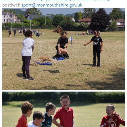
bostiwch
sport@monmouthshire.gov.uk
.