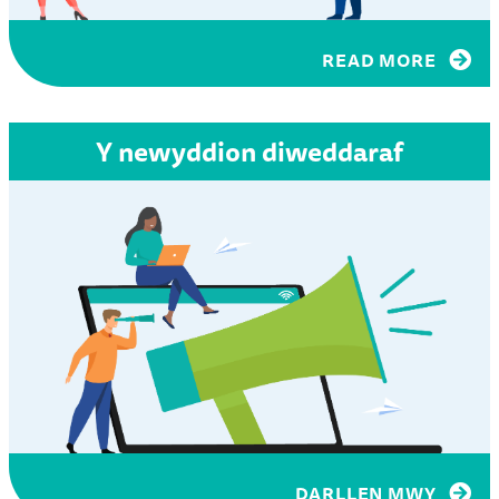
READ MORE
Y newyddion diweddaraf
DARLLEN MWY