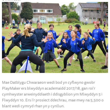
Mae Datblygu Chwaraeon wedi bod yn cyflwyno gwobr
PlayMaker ers blwyddyn academaidd 2017/18, gan roi’r
cymhwyster arweinyddiaeth i ddisgyblion ym Mlwyddyn 5 i
Flwyddyn 10. Ers i’r prosiect ddechrau, mae mwy na 5,500 o
blant wedi cymryd rhan yn y cynllun.