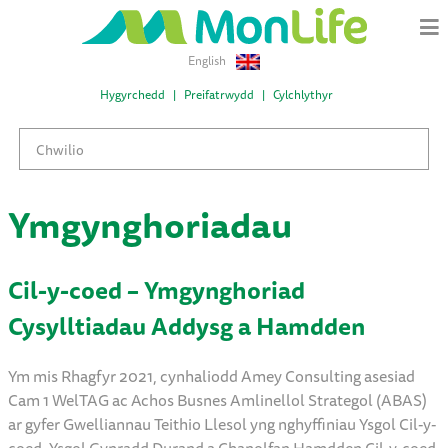
English
Hygyrchedd
Preifatrwydd
Cylchlythyr
Ymgynghoriadau
Cil-y-coed – Ymgynghoriad
Cysylltiadau Addysg a Hamdden
Ym mis Rhagfyr 2021, cynhaliodd Amey Consulting asesiad
Cam 1 WelTAG ac Achos Busnes Amlinellol Strategol (ABAS)
ar gyfer Gwelliannau Teithio Llesol yng nghyffiniau Ysgol Cil-y-