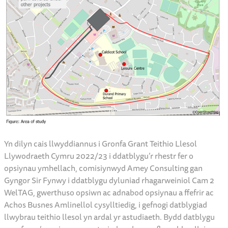
Yn dilyn cais llwyddiannus i Gronfa Grant Teithio Llesol
Llywodraeth Cymru 2022/23 i ddatblygu’r rhestr fer o
opsiynau ymhellach, comisiynwyd Amey Consulting gan
Gyngor Sir Fynwy i ddatblygu dyluniad rhagarweiniol Cam 2
WelTAG, gwerthuso opsiwn ac adnabod opsiynau a ffefrir ac
Achos Busnes Amlinellol cysylltiedig, i gefnogi datblygiad
llwybrau teithio llesol yn ardal yr astudiaeth. Bydd datblygu