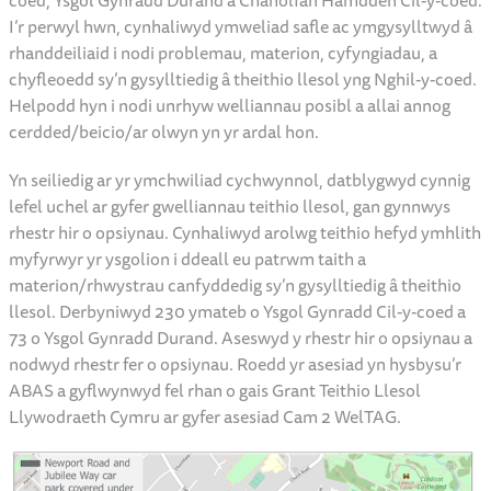
coed, Ysgol Gynradd Durand a Chanolfan Hamdden Cil-y-coed.
I’r perwyl hwn, cynhaliwyd ymweliad safle ac ymgysylltwyd â
rhanddeiliaid i nodi problemau, materion, cyfyngiadau, a
chyfleoedd sy’n gysylltiedig â theithio llesol yng Nghil-y-coed.
Helpodd hyn i nodi unrhyw welliannau posibl a allai annog
cerdded/beicio/ar olwyn yn yr ardal hon.
Yn seiliedig ar yr ymchwiliad cychwynnol, datblygwyd cynnig
lefel uchel ar gyfer gwelliannau teithio llesol, gan gynnwys
rhestr hir o opsiynau. Cynhaliwyd arolwg teithio hefyd ymhlith
myfyrwyr yr ysgolion i ddeall eu patrwm taith a
materion/rhwystrau canfyddedig sy’n gysylltiedig â theithio
llesol. Derbyniwyd 230 ymateb o Ysgol Gynradd Cil-y-coed a
73 o Ysgol Gynradd Durand. Aseswyd y rhestr hir o opsiynau a
nodwyd rhestr fer o opsiynau. Roedd yr asesiad yn hysbysu’r
ABAS a gyflwynwyd fel rhan o gais Grant Teithio Llesol
Llywodraeth Cymru ar gyfer asesiad Cam 2 WelTAG.