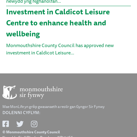
newydd yng Nghanolfan…
Investment in Caldicot Leisure
Centre to enhance health and
wellbeing
Monmouthshire County Council has approved new
investment in Caldicot Leisure…
Mae MonLife yn grŵp gwasanaeth a reolir gan Gyngor Sir Fynwy
DOLENNI CYFLYM:
© Monmouthshire County Council