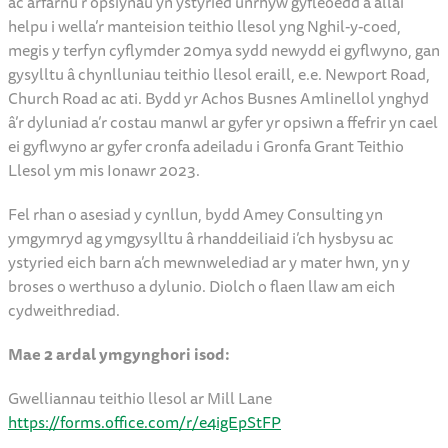
ac arfarnu’r opsiynau yn ystyried unrhyw gyfleoedd a allai
helpu i wella’r manteision teithio llesol yng Nghil-y-coed,
megis y terfyn cyflymder 20mya sydd newydd ei gyflwyno, gan
gysylltu â chynlluniau teithio llesol eraill, e.e. Newport Road,
Church Road ac ati. Bydd yr Achos Busnes Amlinellol ynghyd
â’r dyluniad a’r costau manwl ar gyfer yr opsiwn a ffefrir yn cael
ei gyflwyno ar gyfer cronfa adeiladu i Gronfa Grant Teithio
Llesol ym mis Ionawr 2023.
Fel rhan o asesiad y cynllun, bydd Amey Consulting yn
ymgymryd ag ymgysylltu â rhanddeiliaid i’ch hysbysu ac
ystyried eich barn a’ch mewnwelediad ar y mater hwn, yn y
broses o werthuso a dylunio. Diolch o flaen llaw am eich
cydweithrediad.
Mae 2 ardal ymgynghori isod:
Gwelliannau teithio llesol ar Mill Lane
https://forms.office.com/r/e4igEpStFP