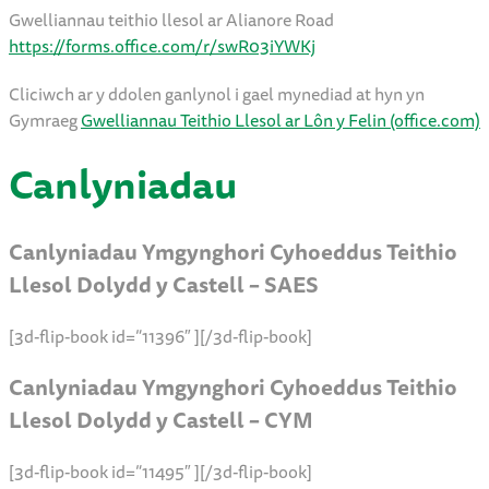
Gwelliannau teithio llesol ar Alianore Road
https://forms.office.com/r/swR03iYWKj
Cliciwch ar y ddolen ganlynol i gael mynediad at hyn yn
Gymraeg
Gwelliannau Teithio Llesol ar Lôn y Felin (office.com)
Canlyniadau
Canlyniadau Ymgynghori Cyhoeddus Teithio
Llesol Dolydd y Castell – SAES
[3d-flip-book id=”11396″ ][/3d-flip-book]
Canlyniadau Ymgynghori Cyhoeddus Teithio
Llesol Dolydd y Castell – CYM
[3d-flip-book id=”11495″ ][/3d-flip-book]