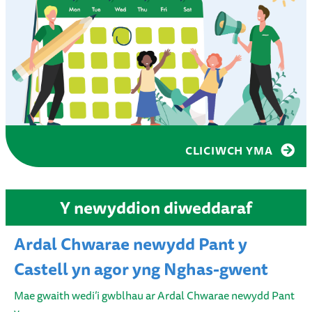
CLICIWCH YMA
Y newyddion diweddaraf
Ardal Chwarae newydd Pant y
Castell yn agor yng Nghas-gwent
Mae gwaith wedi’i gwblhau ar Ardal Chwarae newydd Pant