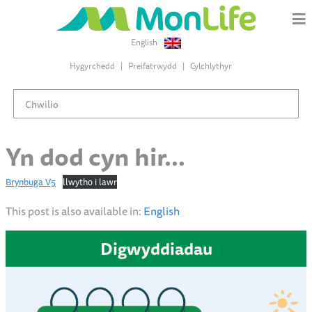
English
Hygyrchedd
Preifatrwydd
Cylchlythyr
Yn dod cyn hir…
Brynbuga V5
llwytho i lawr
This post is also available in:
English
Digwyddiadau