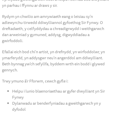
yn parhau i ffynnu ar draws y sir.
Rydym yn chwilio am amrywiaeth eang o leisiau sy’n
adlewyrchu tirwedd ddiwylliannol gyfoethog Sir Fynwy. O
dreftadaeth, y celfyddydau a chreadigrwydd i weithgarwch
dan arweiniad y gymuned, addysg, digwyddiadau a
gwirfoddoli.
Efallai eich bod chi’n artist, yn drefnydd, yn wirfoddolwr, yn
ymarferydd, yn addysgwr neu’n angerddol am ddiwylliant.
Beth bynnag yw’ch sefyllfa, byddem wrth ein bodd i glywed
gennych.
Trwy ymuno â’r Fforwm, cewch gyfle i:
Helpu i lunio blaenoriaethau ar gyfer diwylliant yn Sir
Fynwy
Dylanwadu ar benderfyniadau a gweithgarwch yn y
dyfodol