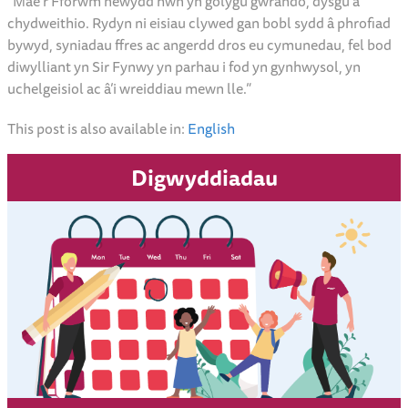
“Mae’r Fforwm newydd hwn yn golygu gwrando, dysgu a
chydweithio. Rydyn ni eisiau clywed gan bobl sydd â phrofiad
bywyd, syniadau ffres ac angerdd dros eu cymunedau, fel bod
diwylliant yn Sir Fynwy yn parhau i fod yn gynhwysol, yn
uchelgeisiol ac â’i wreiddiau mewn lle.”
This post is also available in:
English
Digwyddiadau