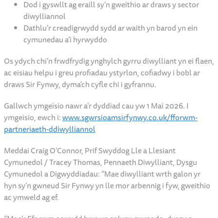
Dod i gyswllt ag eraill sy’n gweithio ar draws y sector
diwylliannol
Dathlu’r creadigrwydd sydd ar waith yn barod yn ein
cymunedau a’i hyrwyddo
Os ydych chi’n frwdfrydig ynghylch gyrru diwylliant yn ei flaen,
ac eisiau helpu i greu profiadau ystyrlon, cofiadwy i bobl ar
draws Sir Fynwy, dyma’ch cyfle chi i gyfrannu.
Gallwch ymgeisio nawr a’r dyddiad cau yw 1 Mai 2026. I
ymgeisio, ewch i:
www.sgwrsioamsirfynwy.co.uk/fforwm-
partneriaeth-ddiwylliannol
Meddai Craig O’Connor, Prif Swyddog Lle a Llesiant
Cymunedol / Tracey Thomas, Pennaeth Diwylliant, Dysgu
Cymunedol a Digwyddiadau: “Mae diwylliant wrth galon yr
hyn sy’n gwneud Sir Fynwy yn lle mor arbennig i fyw, gweithio
ac ymweld ag ef.