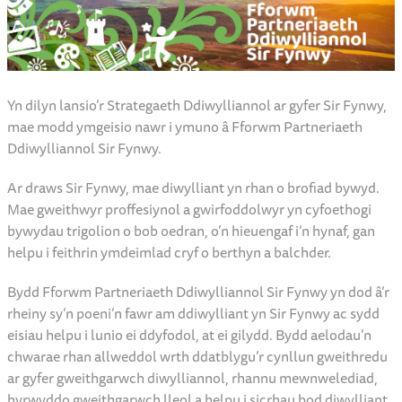
Yn dilyn lansio’r Strategaeth Ddiwylliannol ar gyfer Sir Fynwy,
mae modd ymgeisio nawr i ymuno â Fforwm Partneriaeth
Ddiwylliannol Sir Fynwy.
Ar draws Sir Fynwy, mae diwylliant yn rhan o brofiad bywyd.
Mae gweithwyr proffesiynol a gwirfoddolwyr yn cyfoethogi
bywydau trigolion o bob oedran, o’n hieuengaf i’n hynaf, gan
helpu i feithrin ymdeimlad cryf o berthyn a balchder.
Bydd Fforwm Partneriaeth Ddiwylliannol Sir Fynwy yn dod â’r
rheiny sy’n poeni’n fawr am ddiwylliant yn Sir Fynwy ac sydd
eisiau helpu i lunio ei ddyfodol, at ei gilydd. Bydd aelodau’n
chwarae rhan allweddol wrth ddatblygu’r cynllun gweithredu
ar gyfer gweithgarwch diwylliannol, rhannu mewnwelediad,
hyrwyddo gweithgarwch lleol a helpu i sicrhau bod diwylliant