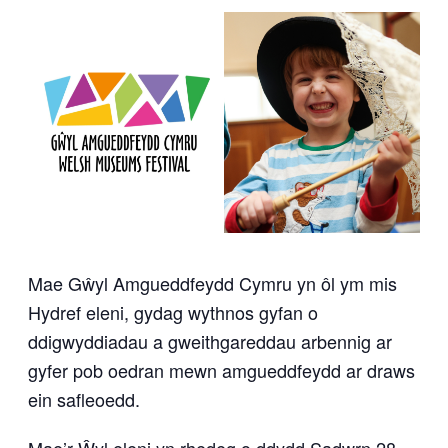
Mae Gŵyl Amgueddfeydd Cymru yn ôl ym mis
Hydref eleni, gydag wythnos gyfan o
ddigwyddiadau a gweithgareddau arbennig ar
gyfer pob oedran mewn amgueddfeydd ar draws
ein safleoedd.
Mae’r Ŵyl eleni yn rhedeg o ddydd Sadwrn 28