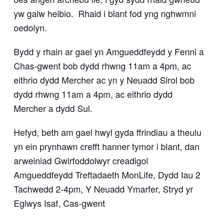
yw galw heibio. Rhaid i blant fod yng nghwmni
oedolyn.
Bydd y rhain ar gael yn Amgueddfeydd y Fenni a
Chas-gwent bob dydd rhwng 11am a 4pm, ac
eithrio dydd Mercher ac yn y Neuadd Sirol bob
dydd rhwng 11am a 4pm, ac eithrio dydd
Mercher a dydd Sul.
Hefyd, beth am gael hwyl gyda ffrindiau a theulu
yn ein prynhawn crefft hanner tymor i blant, dan
arweiniad Gwirfoddolwyr creadigol
Amgueddfeydd Treftadaeth MonLife, Dydd Iau 2
Tachwedd 2-4pm, Y Neuadd Ymarfer, Stryd yr
Eglwys Isaf, Cas-gwent