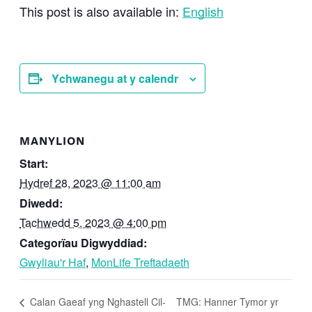
This post is also available in:
English
Ychwanegu at y calendr
MANYLION
Start:
Hydref 28, 2023 @ 11:00 am
Diwedd:
Tachwedd 5, 2023 @ 4:00 pm
Categorïau Digwyddiad:
Gwyliau'r Haf
,
MonLife Treftadaeth
TMG: Hanner Tymor yr
Calan Gaeaf yng Nghastell Cil-