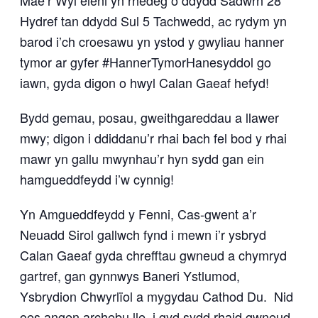
Hydref tan ddydd Sul 5 Tachwedd, ac rydym yn
barod i’ch croesawu yn ystod y gwyliau hanner
tymor ar gyfer #HannerTymorHanesyddol go
iawn, gyda digon o hwyl Calan Gaeaf hefyd!
Bydd gemau, posau, gweithgareddau a llawer
mwy; digon i ddiddanu’r rhai bach fel bod y rhai
mawr yn gallu mwynhau’r hyn sydd gan ein
hamgueddfeydd i’w cynnig!
Yn Amgueddfeydd y Fenni, Cas-gwent a’r
Neuadd Sirol gallwch fynd i mewn i’r ysbryd
Calan Gaeaf gyda chrefftau gwneud a chymryd
gartref, gan gynnwys Baneri Ystlumod,
Ysbrydion Chwyrlïol a mygydau Cathod Du. Nid
oes angen archebu lle, i gyd sydd rhaid gwneud