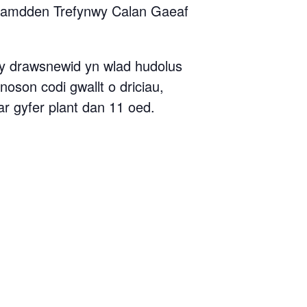
 Hamdden Trefynwy Calan Gaeaf
wy drawsnewid yn wlad hudolus
noson codi gwallt o driciau,
 ar gyfer plant dan 11 oed.