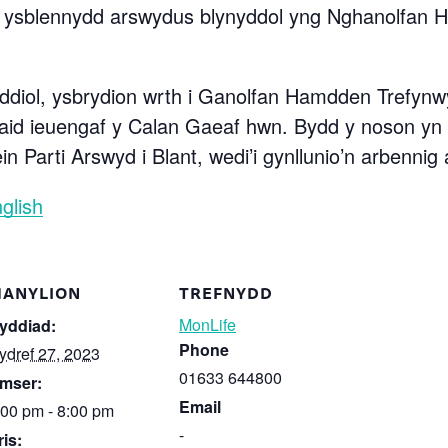
ti ysblennydd arswydus blynyddol yng Nghanolfan
iddiol, ysbrydion wrth i Ganolfan Hamdden Trefyn
bliaid ieuengaf y Calan Gaeaf hwn. Bydd y noson yn 
ein Parti Arswyd i Blant, wedi’i gynllunio’n arbennig
glish
ANYLION
TREFNYDD
MonLife
yddiad:
Phone
ydref 27, 2023
01633 644800
mser:
Email
:00 pm - 8:00 pm
-
ris: