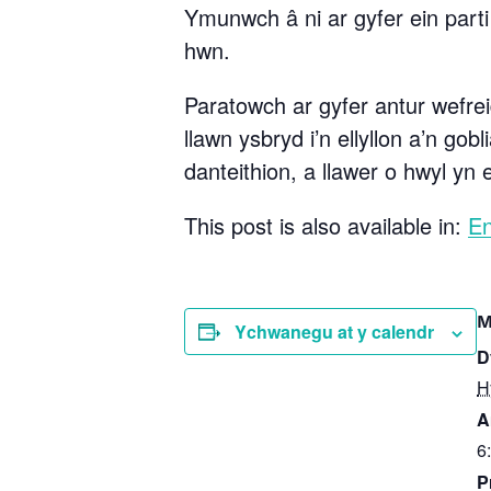
Ymunwch â ni ar gyfer ein par
hwn.
Paratowch ar gyfer antur wefre
llawn ysbryd i’n ellyllon a’n go
danteithion, a llawer o hwyl yn 
This post is also available in:
En
M
Ychwanegu at y calendr
D
H
A
6
P