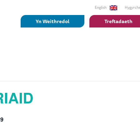
English
Hygyrch
Yn Weithredol
Treftadaeth
IAID
£9