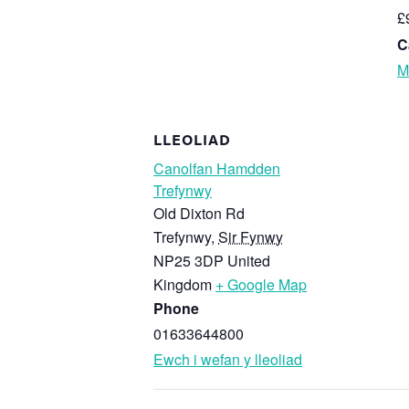
£
C
M
LLEOLIAD
Canolfan Hamdden
Trefynwy
Old Dixton Rd
Trefynwy
,
Sir Fynwy
NP25 3DP
United
Kingdom
+ Google Map
Phone
01633644800
Ewch i wefan y lleoliad