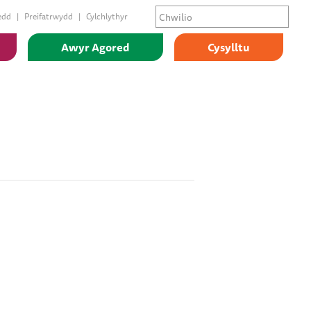
edd
Preifatrwydd
Cylchlythyr
Awyr Agored
Cysylltu