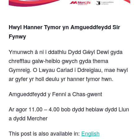
Hwyl Hanner Tymor yn Amgueddfeydd Sir
Fynwy
Ymunwch â ni i ddathlu Dydd Gŵyl Dewi gyda
chrefftau galw-heibio gwych gyda thema
Gymreig. O Lwyau Cariad i Ddreigiau, mae hwyl
ar gyfer yr holl deulu yr hanner tymor hwn.
Amgueddfeydd y Fenni a Chas-gwent
Ar agor 11.00 – 4.00 bob dydd heblaw dydd Llun
a dydd Mercher
This post is also available in:
English