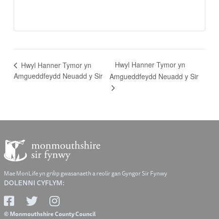
Hwyl Hanner Tymor yn
Hwyl Hanner Tymor yn
Amgueddfeydd Neuadd y Sir
Amgueddfeydd Neuadd y Sir
Mae MonLife yn grŵp gwasanaeth a reolir gan Gyngor Sir Fynwy
DOLENNI CYFLYM:
© Monmouthshire County Council