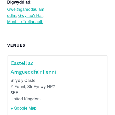
Digwyddiad:
Gweithgareddau am
ddim
,
Gwyliau'r Haf
,
MonLife Treftadaeth
VENUES
Castell ac
Amgueddfa’r Fenni
Stryd y Castell
Y Fenni
,
Sir Fynwy
NP7
5EE
United Kingdom
+ Google Map