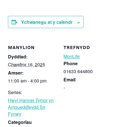
Ychwanegu at y calendr
MANYLION
TREFNYDD
MonLife
Dyddiad:
Phone
Chwefror 16, 2025
01633 644800
Amser:
Email
11:00 am - 4:00 pm
-
Series:
Hwyl Hanner Tymor yn
Amgueddfeydd Sir
Fynwy
Categorïau