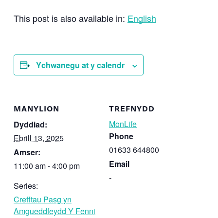
This post is also available in:
English
Ychwanegu at y calendr
MANYLION
TREFNYDD
MonLife
Dyddiad:
Phone
Ebrill 13, 2025
01633 644800
Amser:
Email
11:00 am - 4:00 pm
-
Series:
Crefftau Pasg yn
Amgueddfeydd Y Fenni