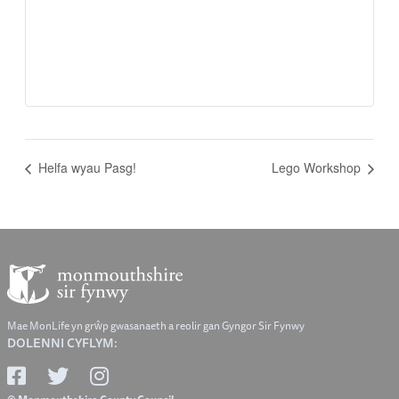
Helfa wyau Pasg!
Lego Workshop
Mae MonLife yn grŵp gwasanaeth a reolir gan Gyngor Sir Fynwy
DOLENNI CYFLYM: