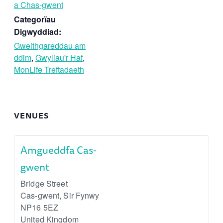
a Chas-gwent
Categorïau
Digwyddiad:
Gweithgareddau am
ddim
,
Gwyliau'r Haf
,
MonLife Treftadaeth
VENUES
Amgueddfa Cas-
gwent
Bridge Street
Cas-gwent
,
Sir Fynwy
NP16 5EZ
United Kingdom