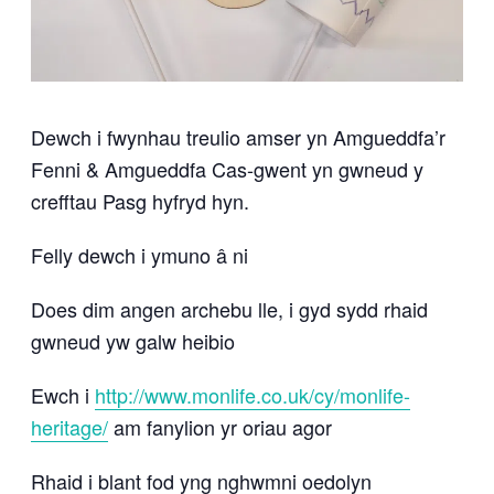
Dewch i fwynhau treulio amser yn Amgueddfa’r
Fenni & Amgueddfa Cas-gwent yn gwneud y
crefftau Pasg hyfryd hyn.
Felly dewch i ymuno â ni
Does dim angen archebu lle, i gyd sydd rhaid
gwneud yw galw heibio
Ewch i
http://www.monlife.co.uk/cy/monlife-
heritage/
am fanylion yr oriau agor
Rhaid i blant fod yng nghwmni oedolyn