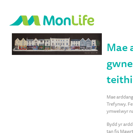
Mae a
gwneu
teithi
Mae arddang
Trefynwy. Fe
ymwelwyr naw
Bydd yr ardd
tan fis Mawr