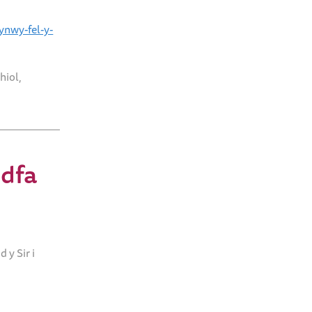
ynwy-fel-y-
hiol,
dfa
y Sir i