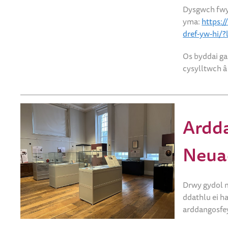
Dysgwch fwy
yma:
https:
dref-yw-hi/?
Os byddai ga
cysylltwch 
Ardd
Neuad
Drwy gydol m
ddathlu ei h
arddangosfe