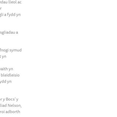
dau lleol ac
r
li a fydd yn
sgliadau a
efnogi symud
t yn
waith yn
bleidleisio
fydd yn
r y Bocs’ y
liad Nelson,
roi adborth