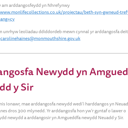
 am arddangosfeydd yn Nhrefynwy
//www.monlifecollections.co.uk/projectau/beth-syn-gwneud-tref
lang=cy
n unrhyw leoliadau ddiddordeb mewn cynnal yr arddangosfa deit
â
carolinehaines@monmouthshire.gov.uk
angosfa Newydd yn Amgued
d y Sir
is Ionawr, mae arddangosfa newydd wedi’i harddangos yn Neuadd 
anes dros 300 mlynedd. Yr arddangosfa hon yw’r gyntaf o lawer o
ydd newydd a arddangosir yn Amgueddfa newydd Neuadd y Sir.