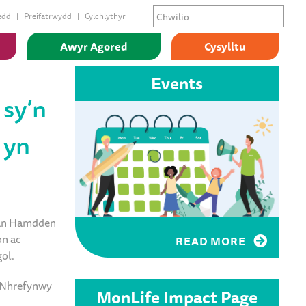
edd
Preifatrwydd
Cylchlythyr
Awyr Agored
Cysylltu
Events
sy’n
 yn
fan Hamdden
on ac
READ MORE
ol.
n Nhrefynwy
MonLife Impact Page