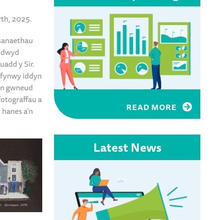
rth, 2025.
asanaethau
oddwyd
uadd y Sir.
efynwy iddyn
y’n gwneud
fotograffau a
READ MORE
 hanes a’n
Latest News