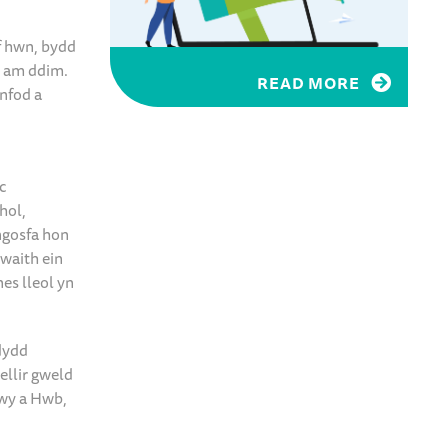
f hwn, bydd
u am ddim.
READ MORE
nfod a
c
hol,
ngosfa hon
gwaith ein
es lleol yn
dydd
ellir gweld
nwy a Hwb,