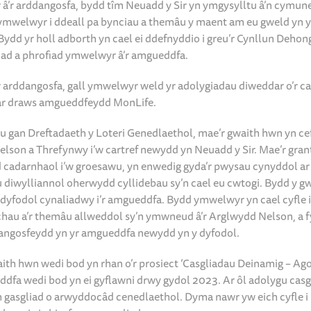
 â’r arddangosfa, bydd tîm Neuadd y Sir yn ymgysylltu â’n cymune
 ymwelwyr i ddeall pa bynciau a themâu y maent am eu gweld yn y
ydd yr holl adborth yn cael ei ddefnyddio i greu’r Cynllun Dehong
iad a phrofiad ymwelwyr â’r amgueddfa.
’r arddangosfa, gall ymwelwyr weld yr adolygiadau diweddar o’r ca
ar draws amgueddfeydd MonLife.
nu gan Dreftadaeth y Loteri Genedlaethol, mae’r gwaith hwn yn c
elson a Threfynwy i’w cartref newydd yn Neuadd y Sir. Mae’r gran
cadarnhaol i’w groesawu, yn enwedig gyda’r pwysau cynyddol ar
diwylliannol oherwydd cyllidebau sy’n cael eu cwtogi. Bydd y g
o dyfodol cynaliadwy i’r amgueddfa. Bydd ymwelwyr yn cael cyfle i 
chau a’r themâu allweddol sy’n ymwneud â’r Arglwydd Nelson, a 
dangosfeydd yn yr amgueddfa newydd yn y dyfodol.
aith hwn wedi bod yn rhan o’r prosiect ‘Casgliadau Deinamig – Ago
dfa wedi bod yn ei gyflawni drwy gydol 2023. Ar ôl adolygu casg
 gasgliad o arwyddocâd cenedlaethol. Dyma nawr yw eich cyfle i 