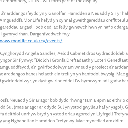
t embroidery, 2006 – will form part of the display
 â’r arddangosfeydd yn y Ganolfan Hamdden a Neuadd y Sir yr ha
Amgueddfa MonLife hefyd yn cynnal gweithgareddau crefft teul
gareddau ar gael i bob oed, ac felly gwnewch hwn yn haf o ddarga
 i gymryd rhan. Darganfyddwch fwy
//www.monlife.co.uk/cy/events/
Cynghorydd Angela Sandles, Aelod Cabinet dros Gydraddoldeb a
yngor Sir Fynwy: “Diolch i Gronfa Dreftadaeth y Loteri Genedlaet
 amgueddfeydd, a’n gwirfoddolwyr am wneud y prosiect a’r ardda
ae arddangos hanes helaeth ein trefi yn yn hanfodol bwysig. Mae 
â gwirfoddolwyr, yn dyst gwirioneddol i’w hymrwymiad i gadw han
sfa Neuadd y Sir ar agor bob dydd rhwng 11am a 4pm ac eithrio 
dd Sul (mae ar agor ar ddydd Sul yn ystod gwyliau haf yr ysgol). G
fa deithiol unrhyw bryd yn ystod oriau agored yn Llyfrgell Trefy
nny yng Nghanolfan Hamdden Trefynwy. Mae mynediad am ddim.