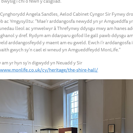
n bwysig i chi o fewn y casgliad.
Cynghorydd Angela Sandles, Aelod Cabinet Cyngor Sir Fynwy dr
b ac Ymgysylltu: “Mae’r arddangosfa newydd yn yr Amgueddfa yn
unedau lleol ac ymwelwyr â Threfynwy ddysgu mwy am hanes ad
nghanol y dref. Rydym am ddarparu gofod lle gall pawb ddysgu a
gweld arddangosfeydd y maent am eu gweld. Ewch i’r arddangosfa 
aith gwych sy’n cael ei wneud yn Amgueddfeydd MonLife.”
am yr hyn sy’n digwydd yn Neuadd y Sir
/www.monlife.co.uk/cy/heritage/the-shire-hall/