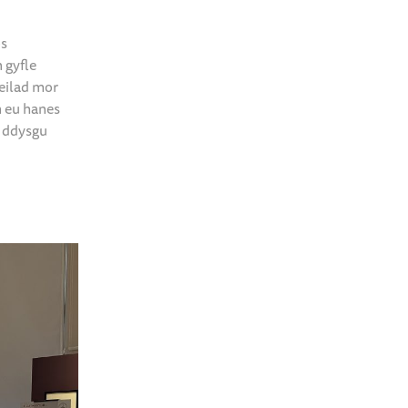
os
 gyfle
eilad mor
m eu hanes
i ddysgu