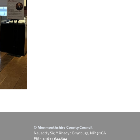
© Monmouthshire County Council
Neuadd y Sir, Y Rhadyr, Brynbuga, NP15 1GA
Ffôn: 01633 644644