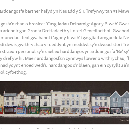
 arddangosfa bartner hefyd yn Neuadd y Sir, Trefynwy tan 31 Maw
gosfa’n rhan o brosiect ‘Casgliadau Deinamig: Agor y Blwch’ Gw
 ariennir gan Gronfa Dreftadaeth y Loteri Genedlaethol. Gwah
gymunedau lleol gwahanol i ‘agor y blwch’ i gasgliad amgueddfa Ne
di dewis gwrthrychau yr oeddynt yn meddwl sy’n dweud stori Tr
u straeon personol sy’n cael eu harddangos yn arddangosfa ‘Be’ s
 y dref yw hi’. Mae’r arddangosfa’n cynnwys llawer o wrthrychau, f
nad ydynt erioed wedi’u harddangos o’r blaen, gan ein cysylltu â’n
eol cyfoethog.