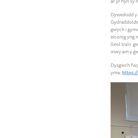
ar yr hyn sy’
Dywedodd y 
Gydraddolde
gwych i gym
eiconig yng 
lleol tra’n 
mwy am y gw
Dysgwch fwy 
yma:
https:/