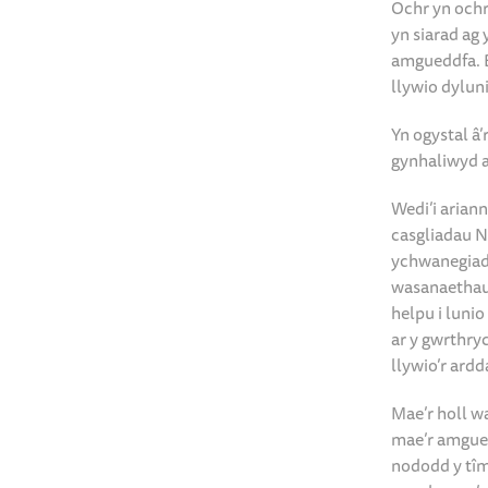
Ochr yn ochr
yn siarad ag
amgueddfa. B
llywio dylun
Yn ogystal â
gynhaliwyd 
Wedi’i arian
casgliadau N
ychwanegiad 
wasanaethau 
helpu i luni
ar y gwrthry
llywio’r ard
Mae’r holl w
mae’r amgued
nododd y tîm