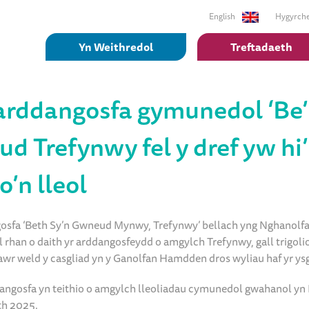
English
Hygyrch
Yn Weithredol
Treftadaeth
rddangosfa gymunedol ‘Be’ 
d Trefynwy fel y dref yw hi’
o’n lleol
osfa ‘Beth Sy’n Gwneud Mynwy, Trefynwy’ bellach yng Nghanol
l rhan o daith yr arddangosfeydd o amgylch Trefynwy, gall trigoli
r weld y casgliad yn y Ganolfan Hamdden dros wyliau haf yr ysg
angosfa yn teithio o amgylch lleoliadau cymunedol gwahanol y
th 2025.