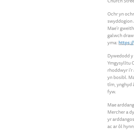
Church Stree
Ochr yn ochr
swyddogion 
Mae’r gweith
galwch draw
yma:
https:
Dywedodd y 
Ymgysylltu C
rhoddwyr i’r
yn bosibl. M
tîm, ynghyd 
fyw.
Mae arddango
Mercher a dy
yr arddangos
ac ar ôl hy