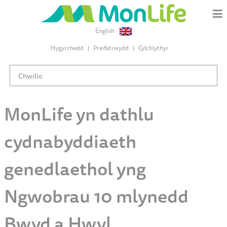
English
Hygyrchedd
Preifatrwydd
Cylchlythyr
MonLife yn dathlu
cydnabyddiaeth
genedlaethol yng
Ngwobrau 10 mlynedd
Bwyd a Hwyl