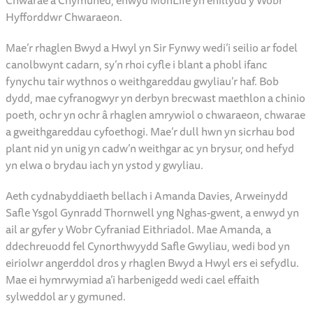
Chwarae a Chymuned, enwyd MonLife yn enillydd y Wobr
Hyfforddwr Chwaraeon.
Mae’r rhaglen Bwyd a Hwyl yn Sir Fynwy wedi’i seilio ar fodel
canolbwynt cadarn, sy’n rhoi cyfle i blant a phobl ifanc
fynychu tair wythnos o weithgareddau gwyliau’r haf. Bob
dydd, mae cyfranogwyr yn derbyn brecwast maethlon a chinio
poeth, ochr yn ochr â rhaglen amrywiol o chwaraeon, chwarae
a gweithgareddau cyfoethogi. Mae’r dull hwn yn sicrhau bod
plant nid yn unig yn cadw’n weithgar ac yn brysur, ond hefyd
yn elwa o brydau iach yn ystod y gwyliau.
Aeth cydnabyddiaeth bellach i Amanda Davies, Arweinydd
Safle Ysgol Gynradd Thornwell yng Nghas-gwent, a enwyd yn
ail ar gyfer y Wobr Cyfraniad Eithriadol. Mae Amanda, a
ddechreuodd fel Cynorthwyydd Safle Gwyliau, wedi bod yn
eiriolwr angerddol dros y rhaglen Bwyd a Hwyl ers ei sefydlu.
Mae ei hymrwymiad a’i harbenigedd wedi cael effaith
sylweddol ar y gymuned.