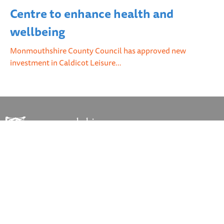
Centre to enhance health and
wellbeing
Monmouthshire County Council has approved new
investment in Caldicot Leisure…
Mae MonLife yn grŵp gwasanaeth a reolir gan Gyngor Sir Fynwy
DOLENNI CYFLYM:
© Monmouthshire County Council
Neuadd y Sir, Y Rhadyr, Brynbuga, NP15 1GA
Ffôn: 01633 644644
E-bost: contact@monmouthshire.gov.uk