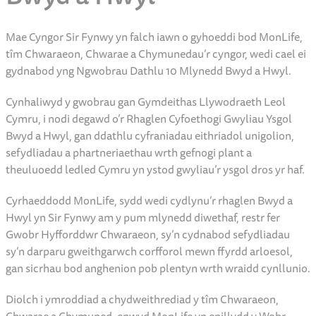
Mae Cyngor Sir Fynwy yn falch iawn o gyhoeddi bod MonLife,
tîm Chwaraeon, Chwarae a Chymunedau’r cyngor, wedi cael ei
gydnabod yng Ngwobrau Dathlu 10 Mlynedd Bwyd a Hwyl.
Cynhaliwyd y gwobrau gan Gymdeithas Llywodraeth Leol
Cymru, i nodi degawd o’r Rhaglen Cyfoethogi Gwyliau Ysgol
Bwyd a Hwyl, gan ddathlu cyfraniadau eithriadol unigolion,
sefydliadau a phartneriaethau wrth gefnogi plant a
theuluoedd ledled Cymru yn ystod gwyliau’r ysgol dros yr haf.
Cyrhaeddodd MonLife, sydd wedi cydlynu’r rhaglen Bwyd a
Hwyl yn Sir Fynwy am y pum mlynedd diwethaf, restr fer
Gwobr Hyfforddwr Chwaraeon, sy’n cydnabod sefydliadau
sy’n darparu gweithgarwch corfforol mewn ffyrdd arloesol,
gan sicrhau bod anghenion pob plentyn wrth wraidd cynllunio.
Diolch i ymroddiad a chydweithrediad y tîm Chwaraeon,