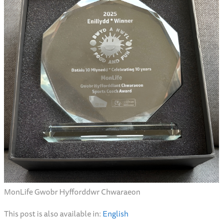
MonLife Gwobr Hyfforddwr Chwaraeon
This post is also available in:
English