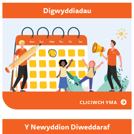
Digwyddiadau
CLICIWCH YMA
Y Newyddion Diweddaraf