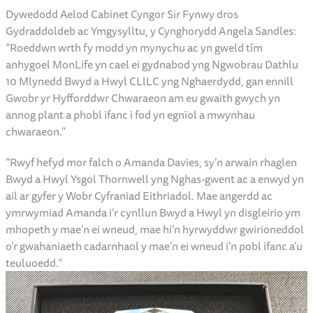
Dywedodd Aelod Cabinet Cyngor Sir Fynwy dros
Gydraddoldeb ac Ymgysylltu, y Cynghorydd Angela Sandles:
“Roeddwn wrth fy modd yn mynychu ac yn gweld tîm
anhygoel MonLife yn cael ei gydnabod yng Ngwobrau Dathlu
10 Mlynedd Bwyd a Hwyl CLlLC yng Nghaerdydd, gan ennill
Gwobr yr Hyfforddwr Chwaraeon am eu gwaith gwych yn
annog plant a phobl ifanc i fod yn egnïol a mwynhau
chwaraeon.”
“Rwyf hefyd mor falch o Amanda Davies, sy’n arwain rhaglen
Bwyd a Hwyl Ysgol Thornwell yng Nghas-gwent ac a enwyd yn
ail ar gyfer y Wobr Cyfraniad Eithriadol. Mae angerdd ac
ymrwymiad Amanda i’r cynllun Bwyd a Hwyl yn disgleirio ym
mhopeth y mae’n ei wneud, mae hi’n hyrwyddwr gwirioneddol
o’r gwahaniaeth cadarnhaol y mae’n ei wneud i’n pobl ifanc a’u
teuluoedd.”