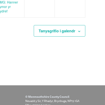
MG: Hanner
ymor yr
ydref
Tanysgrifio i galendr
© Monmouthshire County Council
Neuadd y Sir, Y Rhadyr, Brynbuga, NP15 1GA