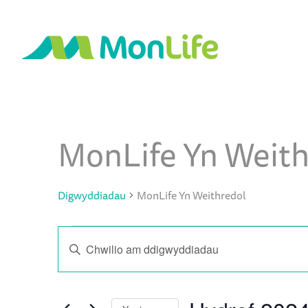
MonLife Yn Weith
Calendar of Digwyddiadau
Digwyddiadau
MonLife Yn Weithredol
Digwyddiadau
Digwyddiadau
Enter
Search
Keyword.
and
Search
Views
for
Navigation