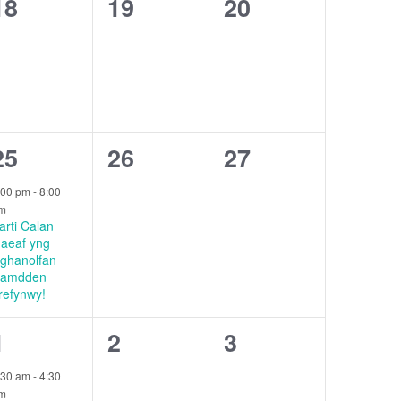
0
0
0
18
19
20
events,
events,
events,
1
0
0
25
26
27
event,
events,
events,
:00 pm
-
8:00
m
arti Calan
aeaf yng
ghanolfan
amdden
refynwy!
1
0
0
1
2
3
event,
events,
events,
:30 am
-
4:30
m