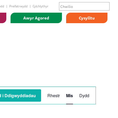
edd
Preifatrwydd
Cylchlythyr
Awyr Agored
Cysylltu
Digwyddiad
d i Ddigwyddiadau
Rhestr
Mis
Dydd
Views
Navigation