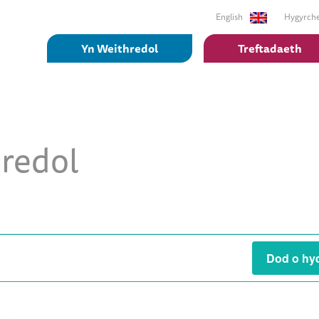
English
Hygyrch
Yn Weithredol
Treftadaeth
redol
Dod o hy