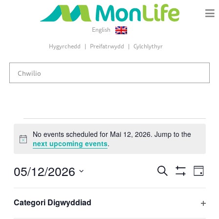
English
Hygyrchedd
Preifatrwydd
Cylchlythyr
Digwyddiadau
No events scheduled for Mai 12, 2026. Jump to the
Notice
next upcoming events
.
for
05/12/2026
Digwyddiadau
Dig
Chwiliwch
Mai
Dydd
Search
Hide
Dewiswch
Vie
Filters
and
Changing
Filters
ddyddiad
12,
Categori Digwyddiad
Views
Nav
any
Diwrnod blaenorol
Diwrnod nesaf
Ope
Navigation
of