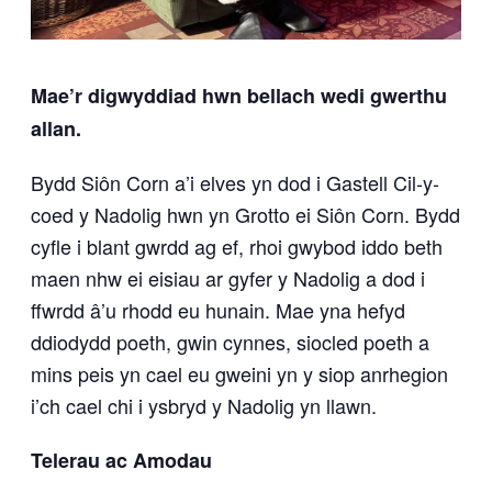
Mae’r digwyddiad hwn bellach wedi gwerthu
allan.
Bydd Siôn Corn a’i elves yn dod i Gastell Cil-y-
coed y Nadolig hwn yn Grotto ei Siôn Corn. Bydd
cyfle i blant gwrdd ag ef, rhoi gwybod iddo beth
maen nhw ei eisiau ar gyfer y Nadolig a dod i
ffwrdd â’u rhodd eu hunain. Mae yna hefyd
ddiodydd poeth, gwin cynnes, siocled poeth a
mins peis yn cael eu gweini yn y siop anrhegion
i’ch cael chi i ysbryd y Nadolig yn llawn.
Telerau ac Amodau