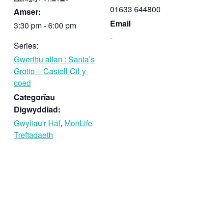
01633 644800
Amser:
Email
3:30 pm - 6:00 pm
-
Series:
Gwerthu allan : Santa’s
Grotto – Castell Cil-y-
coed
Categorïau
Digwyddiad:
Gwyliau'r Haf
,
MonLife
Treftadaeth