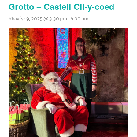
Grotto – Castell Cil-y-coed
Rhagfyr 9, 2025 @ 3:30 pm
-
6:00 pm