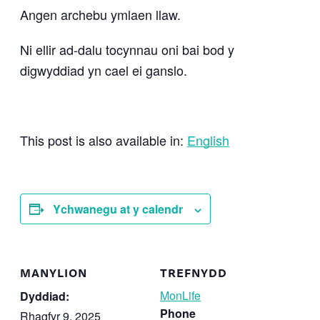
Angen archebu ymlaen llaw.
Ni ellir ad-dalu tocynnau oni bai bod y
digwyddiad yn cael ei ganslo.
This post is also available in:
English
Ychwanegu at y calendr
MANYLION
TREFNYDD
MonLife
Dyddiad:
Phone
Rhagfyr 9, 2025