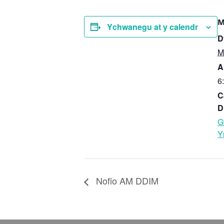
M
Ychwanegu at y calendr
D
M
A
6
C
D
G
Y
Nofio AM DDIM