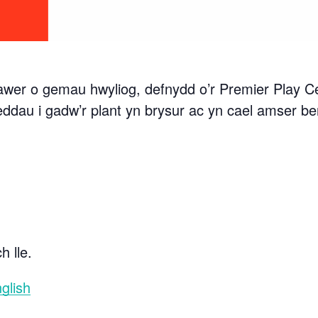
awer o gemau hwyliog, defnydd o’r Premier Play Ce
eddau i gadw’r plant yn brysur ac yn cael amser be
h lle.
glish