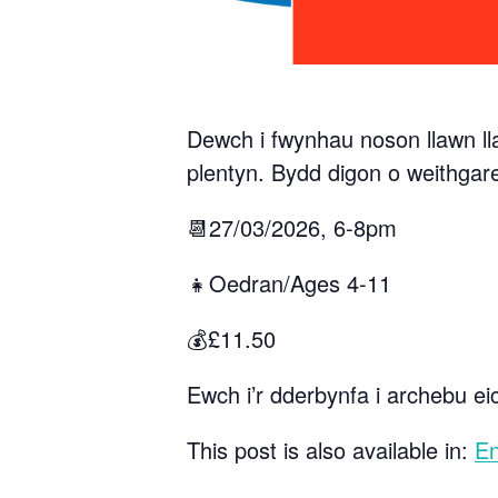
Dewch i fwynhau noson llawn ll
plentyn. Bydd digon o weithgar
📆27/03/2026, 6-8pm
👧Oedran/Ages 4-11
💰£11.50
Ewch i’r dderbynfa i archebu eic
This post is also available in:
En