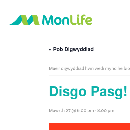
« Pob Digwyddiad
Mae'r digwyddiad hwn wedi mynd heibio
Disgo Pasg!
Mawrth 27 @ 6:00 pm
-
8:00 pm