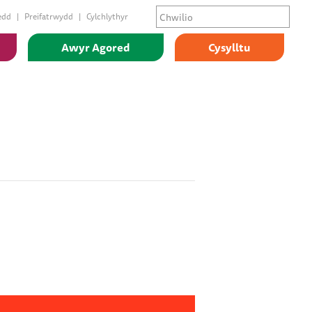
edd
Preifatrwydd
Cylchlythyr
Awyr Agored
Cysylltu