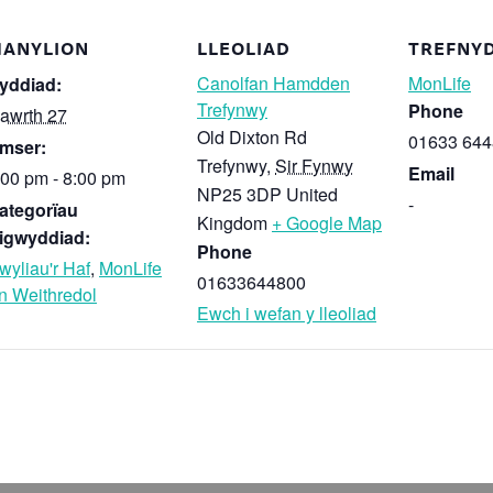
ANYLION
LLEOLIAD
TREFNY
Canolfan Hamdden
MonLife
yddiad:
Trefynwy
Phone
awrth 27
Old Dixton Rd
01633 64
mser:
Trefynwy
,
Sir Fynwy
Email
:00 pm - 8:00 pm
NP25 3DP
United
-
ategorïau
Kingdom
+ Google Map
igwyddiad:
Phone
wyliau'r Haf
,
MonLife
01633644800
n Weithredol
Ewch i wefan y lleoliad