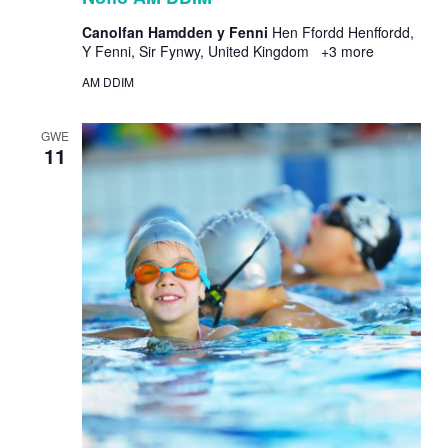
Canolfan Hamdden y Fenni
Hen Ffordd Henffordd,
Y Fenni, Sir Fynwy, United Kingdom
+3 more
AM DDIM
GWE
11