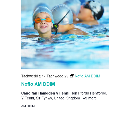
Tachwedd 27
-
Tachwedd 29
Nofio AM DDIM
Nofio AM DDIM
Canolfan Hamdden y Fenni
Hen Ffordd Henffordd,
Y Fenni, Sir Fynwy, United Kingdom
+3 more
AM DDIM