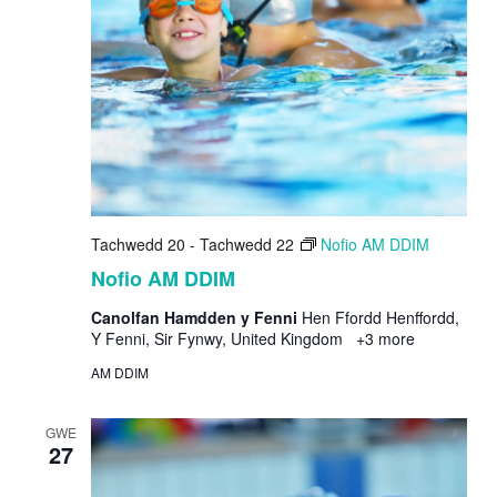
Tachwedd 20
-
Tachwedd 22
Nofio AM DDIM
Nofio AM DDIM
Canolfan Hamdden y Fenni
Hen Ffordd Henffordd,
Y Fenni, Sir Fynwy, United Kingdom
+3 more
AM DDIM
GWE
27