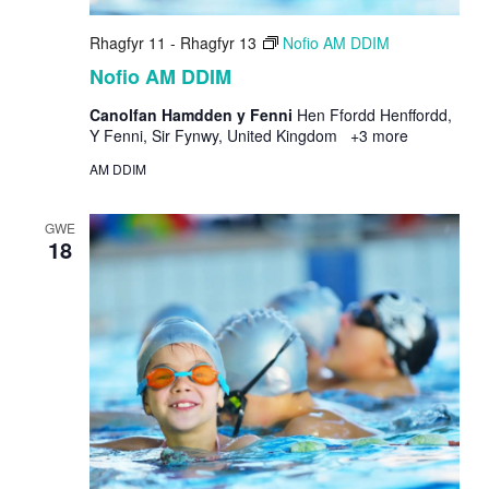
Rhagfyr 11
-
Rhagfyr 13
Nofio AM DDIM
Nofio AM DDIM
Canolfan Hamdden y Fenni
Hen Ffordd Henffordd,
Y Fenni, Sir Fynwy, United Kingdom
+3 more
AM DDIM
GWE
18