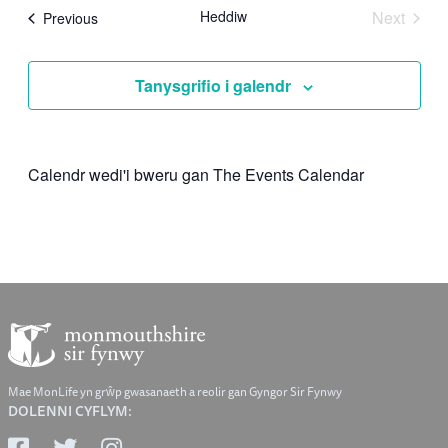
ddyddiad
Heddiw
Next
Digwyddiadau
Previous
Digwyd
Tanysgrifio i galendr
Calendr wedi'i bweru gan The Events Calendar
Mae MonLife yn grŵp gwasanaeth a reolir gan Gyngor Sir Fynwy
DOLENNI CYFLYM: