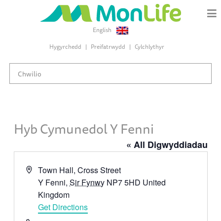
English
Hygyrchedd
Preifatrwydd
Cylchlythyr
Hyb Cymunedol Y Fenni
« All Digwyddiadau
Address
Town Hall, Cross Street
Y Fenni
,
Sir Fynwy
NP7 5HD
United
Kingdom
Get Directions