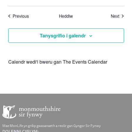
Digwyddiadau
Digwy
Previous
Heddiw
Next
Tanysgrifio i galendr
Calendr wedi'i bweru gan The Events Calendar
Mae MonLife yn grŵp gwasanaeth a reolir gan Gyngor Sir Fynwy
DOLENNI CYFLYM: