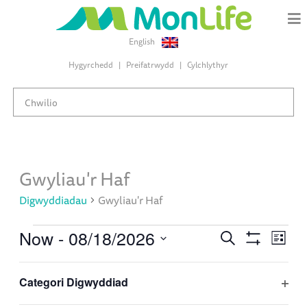
English
Hygyrchedd
Preifatrwydd
Cylchlythyr
Gwyliau'r Haf
Digwyddiadau
Gwyliau'r Haf
Digwyddiadau
Now
 - 
08/18/2026
Digwyddiadau
Dig
Chwiliwch
Rhest
Search
Hide
Dewiswch
Vie
Filters
and
Changing
Filters
ddyddiad
Awst 2026
Categori Digwyddiad
Views
Nav
any
Ope
Navigation
of