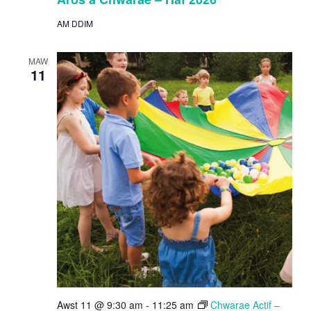
AM DDIM
MAW
11
Awst 11 @ 9:30 am
-
11:25 am
Chwarae Actif –