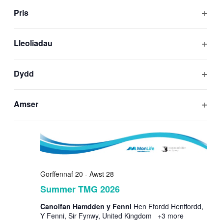
IAU
filter
the
6
Pris
form
Ope
inputs
filter
will
Lleoliadau
cause
Ope
the
filter
Dydd
list
Ope
of
filter
events
Amser
to
Ope
refresh
filter
with
the
filtered
results.
Gorffennaf 20
-
Awst 28
Summer TMG 2026
Canolfan Hamdden y Fenni
Hen Ffordd Henffordd,
Y Fenni, Sir Fynwy, United Kingdom
+3 more