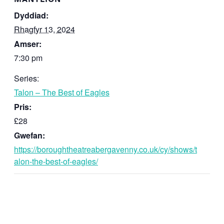
Dyddiad:
Rhagfyr 13, 2024
Amser:
7:30 pm
Series:
Talon – The Best of Eagles
Pris:
£28
Gwefan:
https://boroughtheatreabergavenny.co.uk/cy/shows/t
alon-the-best-of-eagles/