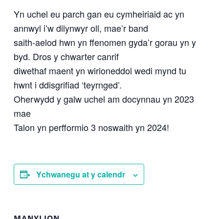
Yn uchel eu parch gan eu cymheiriaid ac yn
annwyl i’w dilynwyr oll, mae’r band
saith-aelod hwn yn ffenomen gyda’r gorau yn y
byd. Dros y chwarter canrif
diwethaf maent yn wirioneddol wedi mynd tu
hwnt i ddisgrifiad ‘teyrnged’.
Oherwydd y galw uchel am docynnau yn 2023
mae
Talon yn perfformio 3 noswaith yn 2024!
Ychwanegu at y calendr
MANYLION