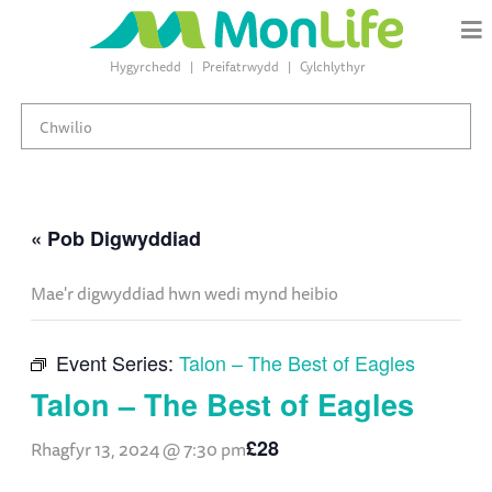
Hygyrchedd
Preifatrwydd
Cylchlythyr
« Pob Digwyddiad
Mae'r digwyddiad hwn wedi mynd heibio
Event Series:
Talon – The Best of Eagles
Talon – The Best of Eagles
£28
Rhagfyr 13, 2024 @ 7:30 pm