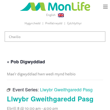
English
Hygyrchedd
Preifatrwydd
Cylchlythyr
« Pob Digwyddiad
Mae'r digwyddiad hwn wedi mynd heibio
Event Series:
Llwybr Gweithgaredd Pasg
Llwybr Gweithgaredd Pasg
Ebrill 8 @ 10:00 am
-
4:00 pm