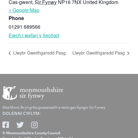
Cas-gwent
,
Sir Fynwy
NP16 7NX
United Kingdom
+ Google Map
Phone
01291 689566
Ewch i wefan y lleoliad
Llwybr Gweithgaredd Pasg
Llwybr Gweithgaredd Pasg
Mae MonLife yn grŵp gwasanaeth a reolir gan Gyngor Sir Fynwy
DOLENNI CYFLYM:
© Monmouthshire County Council