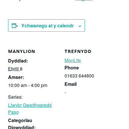
Ychwanegu at y calendr
MANYLION
TREFNYDD
MonLife
Dyddiad:
Phone
Ebrill 8
01633 644800
Amser:
Email
10:00 am - 4:00 pm
-
Series:
Llwybr Gweithgaredd
Pasg
Categorïau
Digwyddiad: