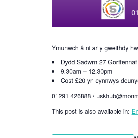
Ymunwch â ni ar y gweithdy hwn
Dydd Sadwrn 27 Gorffennaf
9.30am – 12.30pm
Cost £20 yn cynnwys deuny
01291 426888 / uskhub@monmo
This post is also available in:
En