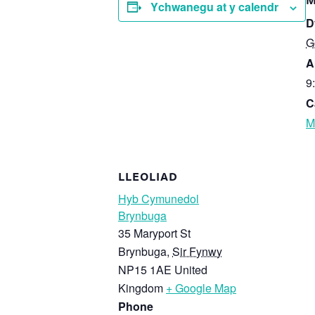
M
Ychwanegu at y calendr
D
G
A
9
C
M
LLEOLIAD
Hyb Cymunedol
Brynbuga
35 Maryport St
Brynbuga
,
Sir Fynwy
NP15 1AE
United
Kingdom
+ Google Map
Phone