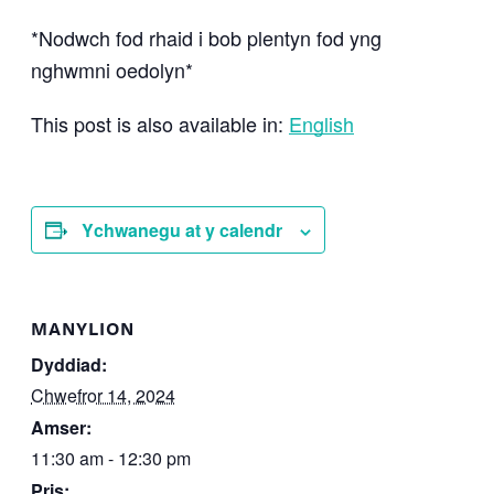
*Nodwch fod rhaid i bob plentyn fod yng
nghwmni oedolyn*
This post is also available in:
English
Ychwanegu at y calendr
MANYLION
Dyddiad:
Chwefror 14, 2024
Amser:
11:30 am - 12:30 pm
Pris: