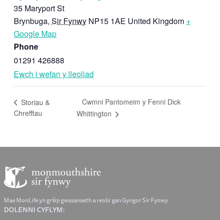
35 Maryport St
Brynbuga
,
Sir Fynwy
NP15 1AE
United Kingdom
+
Google Map
Phone
01291 426888
Ewch i wefan y lleoliad
Cwmni Pantomeim y Fenni Dick
Storiau &
Chrefftau
Whittington
Mae MonLife yn grŵp gwasanaeth a reolir gan Gyngor Sir Fynwy
DOLENNI CYFLYM: