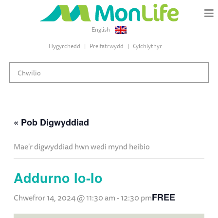
English
Hygyrchedd
Preifatrwydd
Cylchlythyr
« Pob Digwyddiad
Mae'r digwyddiad hwn wedi mynd heibio
Addurno Io-Io
FREE
Chwefror 14, 2024 @ 11:30 am
-
12:30 pm