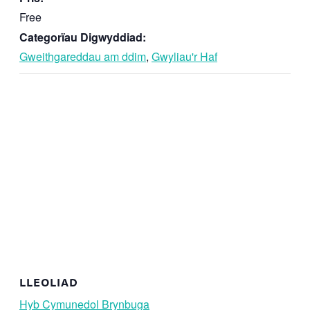
Free
Categorïau Digwyddiad:
Gweithgareddau am ddim
,
Gwyliau'r Haf
LLEOLIAD
Hyb Cymunedol Brynbuga