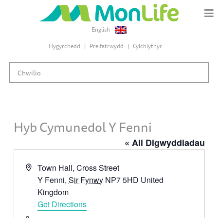
English
Hygyrchedd
Preifatrwydd
Cylchlythyr
Hyb Cymunedol Y Fenni
« All Digwyddiadau
Address
Town Hall, Cross Street
Y Fenni
,
Sir Fynwy
NP7 5HD
United
Kingdom
Get Directions